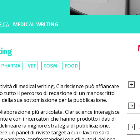
FICA
·
MEDICAL WRITING
ting
PHARMA
VET
COSM
FOOD
tività di medical writing, Clariscience può affiancare
ngo tutto il percorso di redazione di un manoscritto
i, della sua sottomissione per la pubblicazione.
ollaborazione più articolata, Clariscience interagisce
nte e con i ricercatori che hanno prodotto i dati di
 delineare la migliore strategia di pubblicazione,
e un panel di riviste target a cui il lavoro sarà
sivamente, confrontandosi con gli autori, delinea