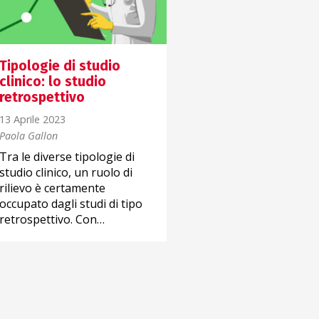
Tipologie di studio
Quale struttura pe
clinico: lo studio
articolo scientifico
retrospettivo
5 Aprile 2023
13 Aprile 2023
Paola Gallon
Paola Gallon
Per poter scrivere un
Tra le diverse tipologie di
articolo scientifico che
studio clinico, un ruolo di
avere buone possibilità
rilievo è certamente
essere pubblicato è
occupato dagli studi di tipo
opportuno non trascu
retrospettivo. Con…
le fasi…