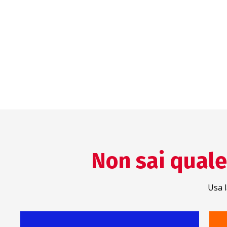
Comun
visual
Non sai quale 
Usa l