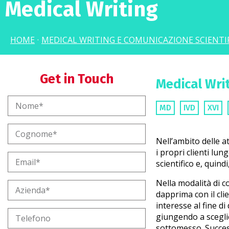
Medical Writing
HOME
·
MEDICAL WRITING E COMUNICAZIONE SCIENTI
Get in Touch
Medical Wri
MD
IVD
XVI
Nell’ambito delle at
i propri clienti lu
scientifico e, quind
Nella modalità di c
dapprima con il clie
interesse al fine di
giungendo a sceglier
sottomesso. Succes