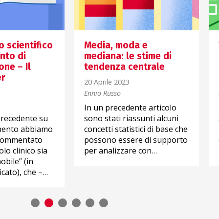
o scientifico
Media, moda e
nto di
mediana: le stime di
ne – Il
tendenza centrale
er
20 Aprile 2023
Ennio Russo
In un precedente articolo
 precedente su
sono stati riassunti alcuni
mento abbiamo
concetti statistici di base che
commentato
possono essere di supporto
lo clinico sia
per analizzare con…
obile” (in
cato), che –…