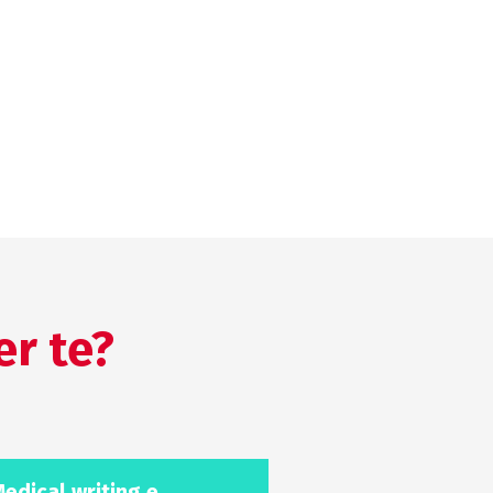
er te?
edical writing e