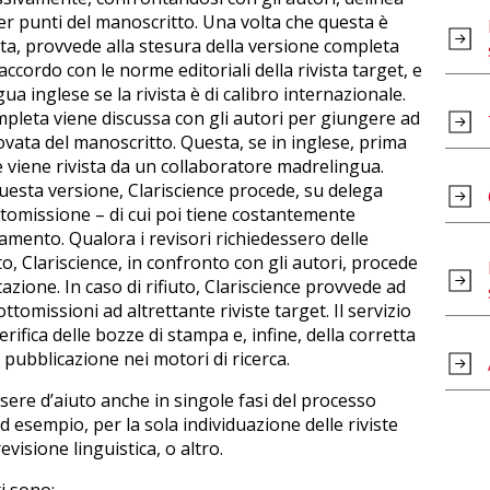
r punti del manoscritto. Una volta che questa è
ta, provvede alla stesura della versione completa
n accordo con le norme editoriali della rivista target, e
ua inglese se la rivista è di calibro internazionale.
pleta viene discussa con gli autori per giungere ad
vata del manoscritto. Questa, se in inglese, prima
 viene rivista da un collaboratore madrelingua.
esta versione, Clariscience procede, su delega
ottomissione – di cui poi tiene costantemente
mento. Qualora i revisori richiedessero delle
to, Clariscience, in confronto con gli autori, procede
azione. In caso di rifiuto, Clariscience provvede ad
tomissioni ad altrettante riviste target. Il servizio
erifica delle bozze di stampa e, infine, della corretta
a pubblicazione nei motori di ricerca.
sere d’aiuto anche in singole fasi del processo
d esempio, per la sola individuazione delle riviste
evisione linguistica, o altro.