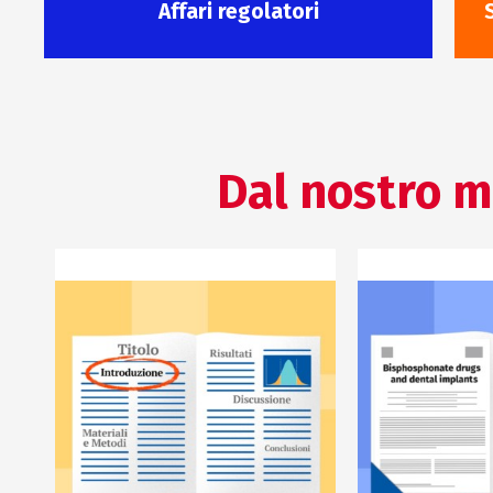
Affari regolatori
Dal nostro m
A
COMUNICAZIONE SCIENTIFICA
COMUNICAZIO