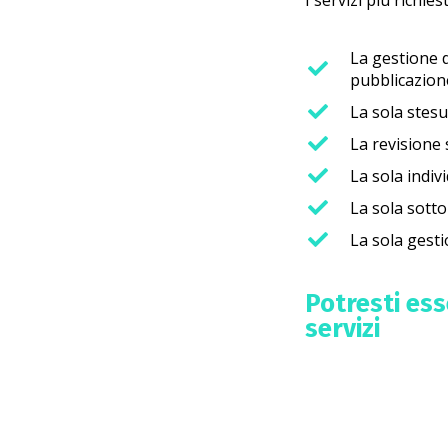
I servizi più richies
La gestione d
pubblicazion
La sola stes
La revisione 
La sola indiv
La sola sott
La sola gesti
Potresti es
servizi
Analisi