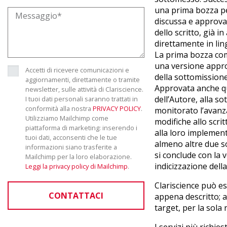
una prima bozza pe
discussa e approva
dello scritto, già i
direttamente in ling
La prima bozza com
una versione appro
Accetti di ricevere comunicazioni e
della sottomissione
aggiornamenti, direttamente o tramite
Approvata anche qu
newsletter, sulle attività di Clariscience.
dell’Autore, alla s
I tuoi dati personali saranno trattati in
conformità alla nostra
PRIVACY POLICY
.
monitorato l’avanza
Utilizziamo Mailchimp come
modifiche allo scrit
piattaforma di marketing: inserendo i
alla loro implement
tuoi dati, acconsenti che le tue
almeno altre due sot
informazioni siano trasferite a
si conclude con la v
Mailchimp per la loro elaborazione.
indicizzazione dell
Leggi la privacy policy di Mailchimp
.
Clariscience può es
CONTATTACI
appena descritto; a
target, per la sola r