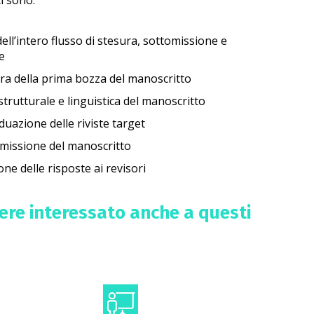
ti sono:
ell’intero flusso di stesura, sottomissione e
e
ura della prima bozza del manoscritto
strutturale e linguistica del manoscritto
iduazione delle riviste target
omissione del manoscritto
one delle risposte ai revisori
sere interessato anche a questi
Comunicazione
 di dati
congressuale