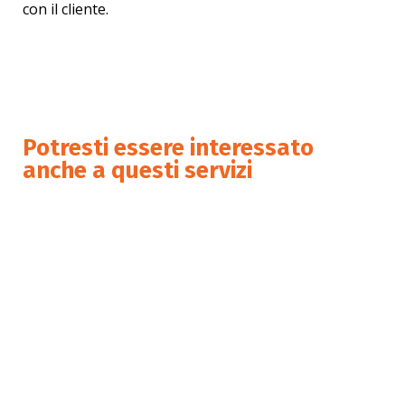
con il cliente.
11 - 14 November | Hall 13 / B77
11 - 14 November | Hall 13 / B77
Potresti essere interessato
anche a questi servizi
Preparazione della
documentazione del SGQ
Preparazione e affiancamento
per audit di certificazione