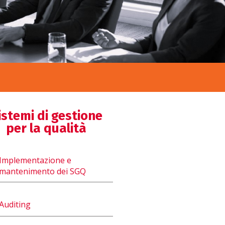
istemi di gestione
per la qualità
Implementazione e
mantenimento dei SGQ
Auditing