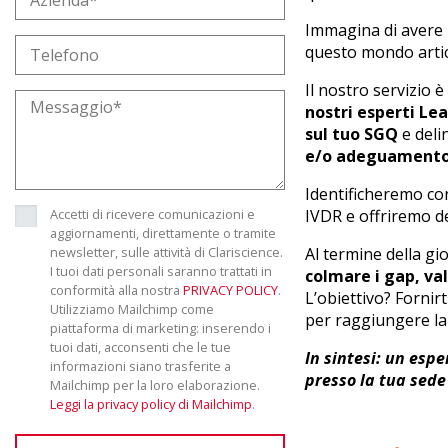
Immagina di avere 
questo mondo artic
Il nostro servizio 
nostri esperti Lea
sul tuo SGQ
e deli
e/o adeguament
Identificheremo con
Accetti di ricevere comunicazioni e
IVDR e offriremo de
aggiornamenti, direttamente o tramite
newsletter, sulle attività di Clariscience.
Al termine della gi
I tuoi dati personali saranno trattati in
colmare i gap, val
conformità alla nostra
PRIVACY POLICY
.
L’obiettivo? Fornir
Utilizziamo Mailchimp come
per raggiungere la
piattaforma di marketing: inserendo i
tuoi dati, acconsenti che le tue
In sintesi: un esp
informazioni siano trasferite a
presso la tua sede
Mailchimp per la loro elaborazione.
Leggi la privacy policy di Mailchimp
.