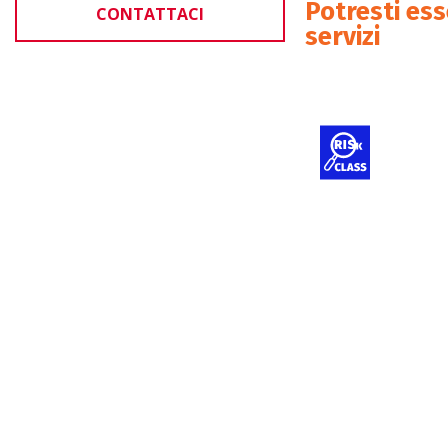
Potresti es
CONTATTACI
servizi
Classi
dei di
medici
Docum
tecnic
Dispos
e IVD
Imple
e man
dei S