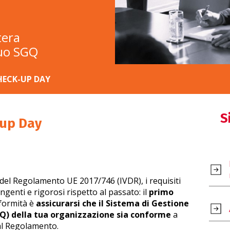
tera
tuo SGQ
HECK-UP DAY
S
-up Day
del Regolamento UE 2017/746 (IVDR), i requisiti
ngenti e rigorosi rispetto al passato: il
primo
formità è
assicurarsi che il Sistema di Gestione
GQ) della tua organizzazione sia conforme
a
al Regolamento.