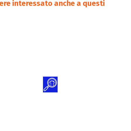
sere interessato anche a questi
ficazione
Audit interno
spositivi
 e IVD
entazione
Gap Analysis
a di
Documentazione
itivi Medici
Tecnica MDR e
IVDR
mentazione
tenimento
GQ