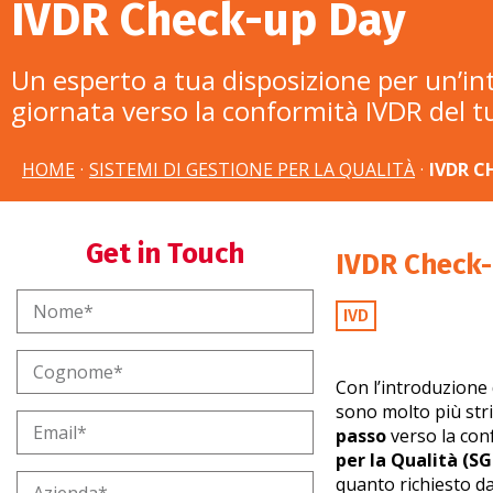
IVDR Check-up Day
Un esperto a tua disposizione per un’in
giornata verso la conformità IVDR del 
HOME
·
SISTEMI DI GESTIONE PER LA QUALITÀ
·
IVDR C
Get in Touch
IVDR Check
IVD
Con l’introduzione 
sono molto più stri
passo
verso la con
per la Qualità (S
quanto richiesto d