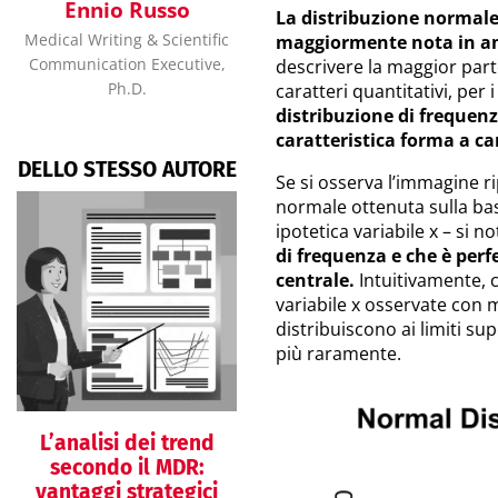
Ennio Russo
La distribuzione normale 
Medical Writing & Scientific
maggiormente nota in am
Communication Executive,
descrivere la maggior part
Ph.D.
caratteri quantitativi, per i
distribuzione di frequen
caratteristica forma a c
DELLO STESSO AUTORE
Se si osserva l’immagine ri
normale ottenuta sulla bas
ipotetica variabile x – si n
di frequenza e che è per
centrale.
Intuitivamente, c
variabile x osservate con 
distribuiscono ai limiti sup
più raramente.
L’analisi dei trend
secondo il MDR:
vantaggi strategici