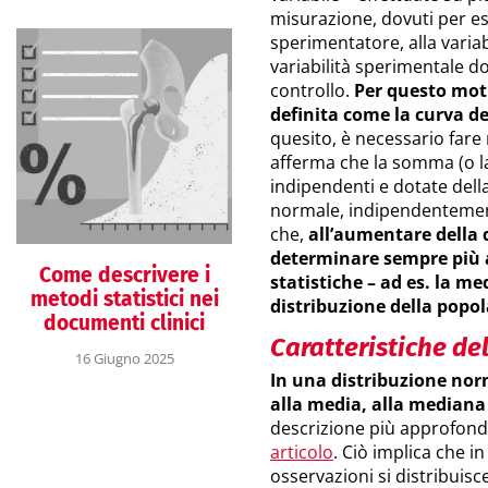
misurazione, dovuti per ese
sperimentatore, alla variabi
variabilità sperimentale d
controllo.
Per questo mot
definita come la curva deg
quesito, è necessario fare
afferma che la somma (o la
indipendenti e dotate del
normale, indipendentemente
che,
all’aumentare della
determinare sempre più 
Come descrivere i
statistiche – ad es. la m
metodi statistici nei
distribuzione della popol
documenti clinici
Caratteristiche de
16 Giugno 2025
In una distribuzione nor
alla media, alla mediana 
descrizione più approfond
articolo
. Ciò implica che i
osservazioni si distribuisc