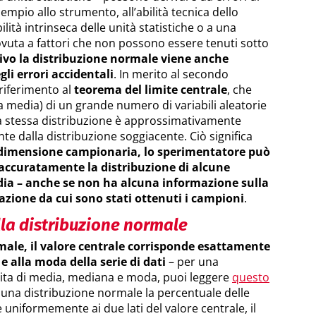
mpio allo strumento, all’abilità tecnica dello
lità intrinseca delle unità statistiche o a una
ovuta a fattori che non possono essere tenuti sotto
ivo la distribuzione normale viene anche
li errori accidentali
. In merito al secondo
 riferimento al
teorema del limite centrale
, che
 media) di un grande numero di variabili aleatorie
la stessa distribuzione è approssimativamente
 dalla distribuzione soggiacente. Ciò significa
 dimensione campionaria, lo sperimentatore può
accuratamente la distribuzione di alcune
edia – anche se non ha alcuna informazione sulla
azione da cui sono stati ottenuti i campioni
.
lla distribuzione normale
male, il valore centrale corrisponde esattamente
e alla moda della serie di dati
– per una
ita di media, mediana e moda, puoi leggere
questo
n una distribuzione normale la percentuale delle
e uniformemente ai due lati del valore centrale, il