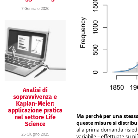
7 Gennaio 2026
Analisi di
sopravvivenza e
Kaplan-Meier:
applicazione pratica
Ma perché per una stessa
nel settore Life
queste misure si distri
Science
alla prima domanda risiede
25 Giugno 2025
variabile – effettuate su p