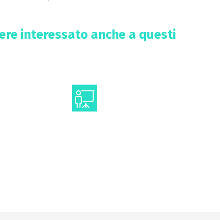
sere interessato anche a questi
Comunicazione
 di dati
congressuale
icazione
e