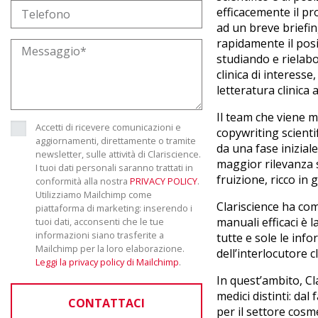
efficacemente il pro
ad un breve briefin
rapidamente il pos
studiando e rielabo
clinica di interesse
letteratura clinica
Il team che viene m
Accetti di ricevere comunicazioni e
copywriting scientif
aggiornamenti, direttamente o tramite
da una fase iniziale
newsletter, sulle attività di Clariscience.
maggior rilevanza s
I tuoi dati personali saranno trattati in
fruizione, ricco in
conformità alla nostra
PRIVACY POLICY
.
Utilizziamo Mailchimp come
Clariscience ha com
piattaforma di marketing: inserendo i
manuali efficaci è 
tuoi dati, acconsenti che le tue
informazioni siano trasferite a
tutte e sole le inf
Mailchimp per la loro elaborazione.
dell’interlocutore 
Leggi la privacy policy di Mailchimp
.
In quest’ambito, Cl
medici distinti: da
CONTATTACI
per il settore cosm