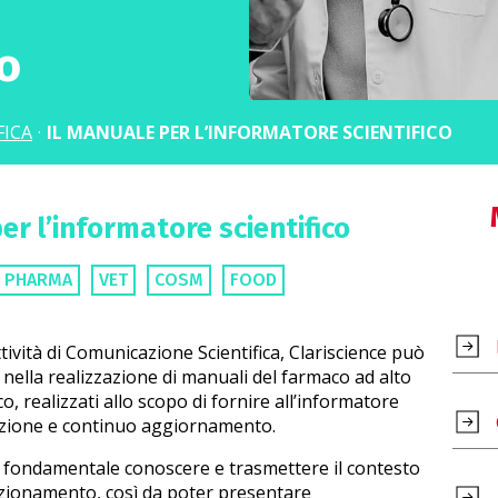
co
FICA
·
IL MANUALE PER L’INFORMATORE SCIENTIFICO
er l’informatore scientifico
PHARMA
VET
COSM
FOOD
ttività di Comunicazione Scientifica, Clariscience può
nella realizzazione di manuali del farmaco ad alto
o, realizzati allo scopo di fornire all’informatore
azione e continuo aggiornamento.
è fondamentale conoscere e trasmettere il contesto
sizionamento, così da poter presentare