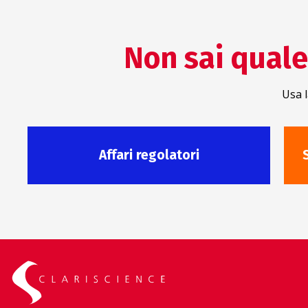
Non sai quale 
Usa l
Affari regolatori