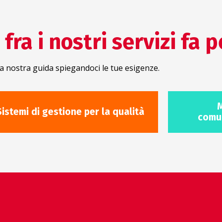
fra i nostri servizi fa p
a nostra guida spiegandoci le tue esigenze.
M
Sistemi di gestione per la qualità
comun