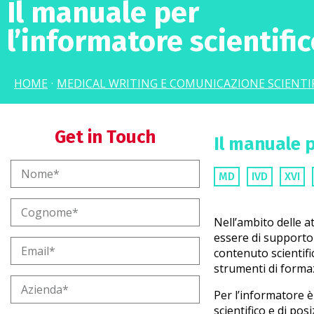
Il manuale per
l’informatore scientifi
HOME
·
MEDICAL WRITING E COMUNICAZIONE SCIENTI
Get in Touch
Il manuale p
MD
IVD
XVI
Nell’ambito delle a
essere di supporto 
contenuto scientific
strumenti di form
Per l’informatore 
scientifico e di po