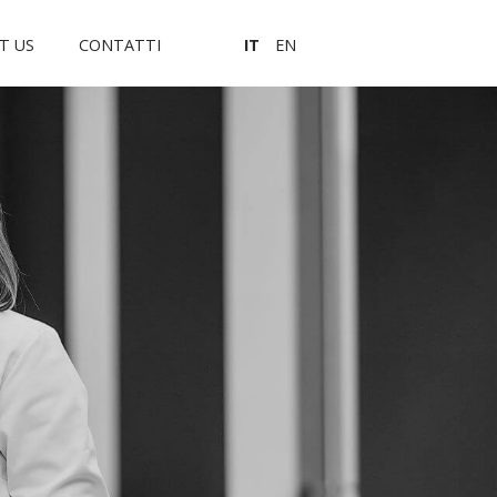
T US
CONTATTI
IT
EN