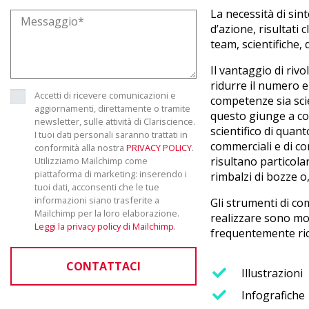
La necessità di sin
d’azione, risultati 
team, scientifiche,
Il vantaggio di rivo
ridurre il numero e 
Accetti di ricevere comunicazioni e
competenze sia sci
aggiornamenti, direttamente o tramite
questo giunge a co
newsletter, sulle attività di Clariscience.
scientifico di quan
I tuoi dati personali saranno trattati in
commerciali e di co
conformità alla nostra
PRIVACY POLICY
.
risultano particol
Utilizziamo Mailchimp come
piattaforma di marketing: inserendo i
rimbalzi di bozze o,
tuoi dati, acconsenti che le tue
informazioni siano trasferite a
Gli strumenti di co
Mailchimp per la loro elaborazione.
realizzare sono molt
Leggi la privacy policy di Mailchimp
.
frequentemente ric
CONTATTACI
Illustrazioni
Infografiche