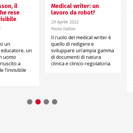
son, il
Medical writer: un
che rese
lavoro da robot?
visibile
29 Aprile 2022
2
Paola Gallon
Il ruolo del medical writer è
to un
quello di redigere e
 educatore, un
sviluppare un’ampia gamma
un uomo
di documenti di natura
riuscito a
clinica e clinico-regolatoria.
e l’invisibile