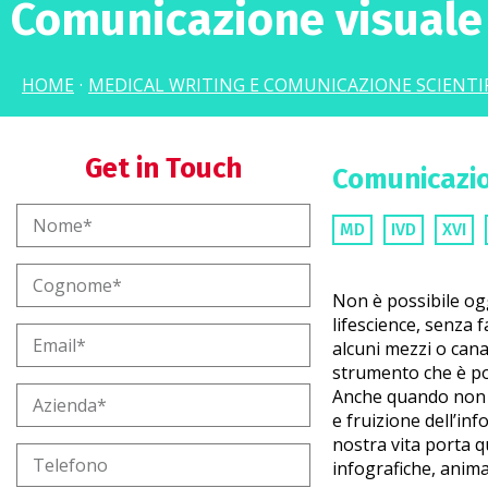
Comunicazione visuale
HOME
·
MEDICAL WRITING E COMUNICAZIONE SCIENTI
Get in Touch
Comunicazio
MD
IVD
XVI
Non è possibile og
lifescience, senza f
alcuni mezzi o cana
strumento che è po
Anche quando non è
e fruizione dell’in
nostra vita porta q
infografiche, anima