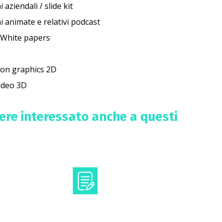
aziendali / slide kit
 animate e relativi podcast
/ White papers
ion graphics 2D
ideo 3D
sere interessato anche a questi
icazione
Testi e contenuti
essuale
scientifici