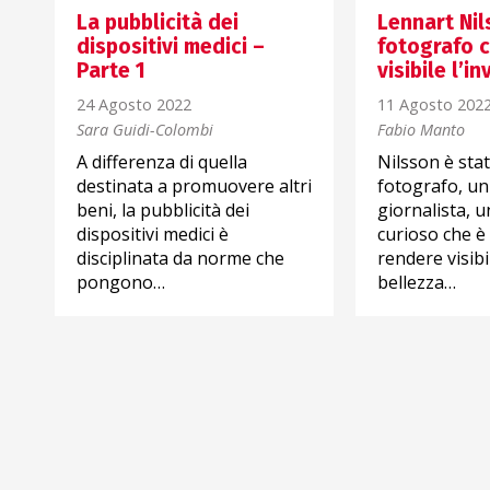
La pubblicità dei
Lennart Nils
dispositivi medici –
fotografo 
Parte 1
visibile l’in
24 Agosto 2022
11 Agosto 202
Sara Guidi-Colombi
Fabio Manto
A differenza di quella
Nilsson è sta
destinata a promuovere altri
fotografo, un
beni, la pubblicità dei
giornalista, 
e
dispositivi medici è
curioso che è 
disciplinata da norme che
rendere visibil
pongono…
bellezza…