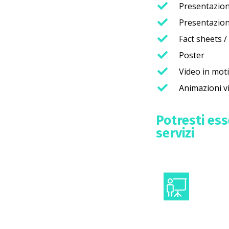
Presentazioni 
Presentazioni
Fact sheets 
Poster
Video in mot
Animazioni v
Potresti es
servizi
Comun
congr