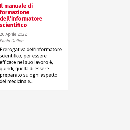
Il manuale di
La sorveglianza po
formazione
market come
dell’informatore
opportunità
scientifico
4 Marzo 2021
20 Aprile 2022
Margherita Fort
Paola Gallon
La PMS è un obbligo a 
Prerogativa dell’informatore
deve sottostare il
scientifico, per essere
fabbricante per identif
efficace nel suo lavoro è,
precocemente potenzia
quindi, quella di essere
problemi connessi
preparato su ogni aspetto
all’utilizzo dei propri…
del medicinale…