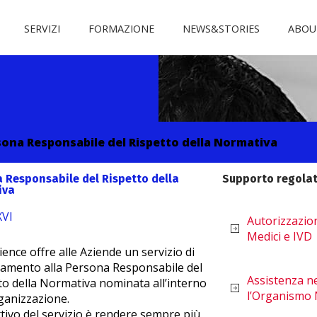
SERVIZI
FORMAZIONE
NEWS&STORIES
ABOU
ona Responsabile del Rispetto della Normativa
 Responsabile del Rispetto della
Supporto regolat
iva
XVI
Autorizzazion
Medici e IVD
ience offre alle Aziende un servizio di
camento alla Persona Responsabile del
Assistenza ne
to della Normativa nominata all’interno
l’Organismo 
rganizzazione.
ttivo del servizio è rendere sempre più