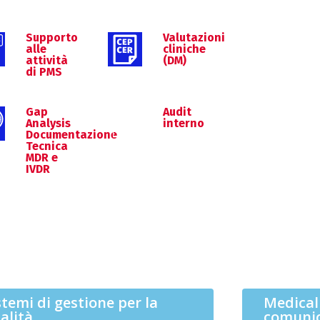
Supporto
Valutazioni
alle
cliniche
attività
(DM)
di PMS
Gap
Audit
Analysis
interno
Documentazione
Tecnica
MDR e
IVDR
stemi di gestione per la
Medical
alità
comunic