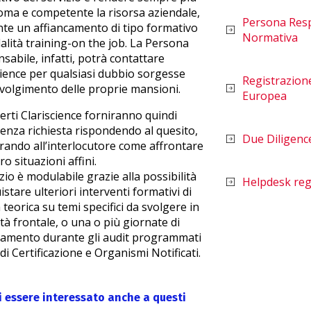
ma e competente la risorsa aziendale,
Persona Resp
te un affiancamento di tipo formativo
Normativa
alità training-on the job. La Persona
sabile, infatti, potrà contattare
cience per qualsiasi dubbio sorgesse
Registrazione
svolgimento delle proprie mansioni.
Europea
perti Clariscience forniranno quindi
stenza richiesta rispondendo al quesito,
Due Diligenc
strando all’interlocutore come affrontare
ro situazioni affini.
izio è modulabile grazie alla possibilità
Helpdesk reg
istare ulteriori interventi formativi di
 teorica su temi specifici da svolgere in
tà frontale, o una o più giornate di
camento durante gli audit programmati
 di Certificazione e Organismi Notificati.
i essere interessato anche a questi