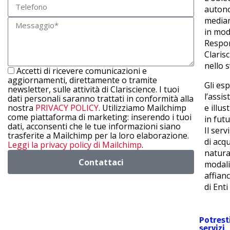
autono
median
in mod
Respon
Claris
nello 
Accetti di ricevere comunicazioni e
aggiornamenti, direttamente o tramite
Gli es
newsletter, sulle attività di Clariscience. I tuoi
l’assi
dati personali saranno trattati in conformità alla
nostra
PRIVACY POLICY
. Utilizziamo Mailchimp
e illu
come piattaforma di marketing: inserendo i tuoi
in futu
dati, acconsenti che le tue informazioni siano
Il serv
trasferite a Mailchimp per la loro elaborazione.
di acqu
Leggi la privacy policy di Mailchimp
.
natura
Contattaci
modali
affian
di Enti
Potrest
servizi