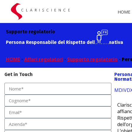
HOME
Supporto regolatorio
Persona Responsabile del Rispetto della Normativa
HOME
·
Affari regolatori
·
Supporto regolatorio
·
Pers
Get in Touch
Persona
Normat
MD
IVD
Clarisc
affian
Rispet
dell’o
L’obie