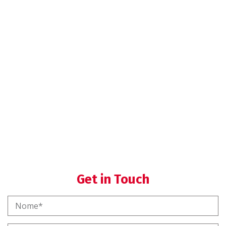
Formazione SGQ
Helpdesk regolatorio
Formazione regolatoria
Get in Touch