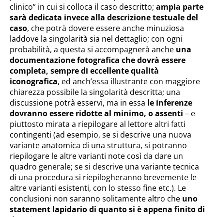
clinico” in cui si colloca il caso descritto;
ampia parte
sarà dedicata invece alla descrizione testuale del
caso
, che potrà dovere essere anche minuziosa
laddove la singolarità sia nel dettaglio; con ogni
probabilità, a questa si accompagnerà anche
una
documentazione fotografica che dovrà essere
completa, sempre di eccellente qualità
iconografica
, ed anch’essa illustrante con maggiore
chiarezza possibile la singolarità descritta; una
discussione potrà esservi, ma in essa
le inferenze
dovranno essere ridotte al minimo, o assenti
– e
piuttosto mirata a riepilogare al lettore altri fatti
contingenti (ad esempio, se si descrive una nuova
variante anatomica di una struttura, si potranno
riepilogare le altre varianti note così da dare un
quadro generale; se si descrive una variante tecnica
di una procedura si riepilogheranno brevemente le
altre varianti esistenti, con lo stesso fine etc.). Le
conclusioni non saranno solitamente altro che
uno
statement lapidario di quanto si è appena finito di