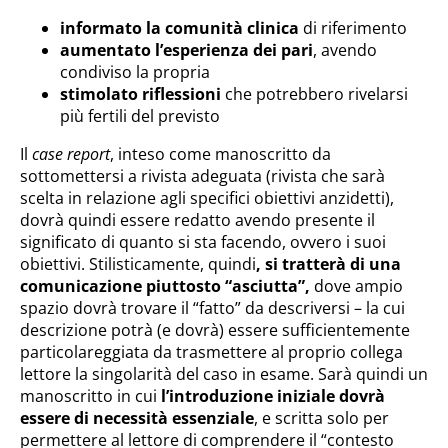
informato la comunità clinica
di riferimento
aumentato l’esperienza dei pari
, avendo
condiviso la propria
stimolato riflessioni
che potrebbero rivelarsi
più fertili del previsto
Il
case report
, inteso come manoscritto da
sottomettersi a rivista adeguata (rivista che sarà
scelta in relazione agli specifici obiettivi anzidetti),
dovrà quindi essere redatto avendo presente il
significato di quanto si sta facendo, ovvero i suoi
obiettivi. Stilisticamente, quindi
, si tratterà di una
comunicazione piuttosto “asciutta”,
dove ampio
spazio dovrà trovare il “fatto” da descriversi – la cui
descrizione potrà (e dovrà) essere sufficientemente
particolareggiata da trasmettere al proprio collega
lettore la singolarità del caso in esame. Sarà quindi un
manoscritto in cui
l’introduzione iniziale dovrà
essere di necessità essenziale
, e scritta solo per
permettere al lettore di comprendere il “contesto