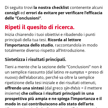
Di seguito trovi
la nostra checklist
contenente alcuni
consigli
ed
errori da evitare per verificare l’efficacia
delle “Conclusioni”
.
Ripeti il quesito di ricerca.
Inizia chiarendo i tuoi obiettivi e ribadendo i punti
principali della tua tesi.
Ricorda al lettore
l’importanza dello studio
, raccontandola in modo
totalmente diverso rispetto all’Introduzione.
Sintetizza i risultati principali.
Tieni a mente che la sezione delle “Conclusioni” non è
un semplice riassunto (dal latino
re-sumptus
= preso di
nuovo) dell’elaborato, perché va oltre la semplice
ripetizione della tesi iniziale e dei risultati ottenuti,
offrendo una sintesi
(dal greco
sýn-thésis
= il mettere
insieme)
che colloca i risultati principali in una
prospettiva più ampia e ne spiega l’importanza e il
modo in cui contribuiscono allo stato dell’arte
.