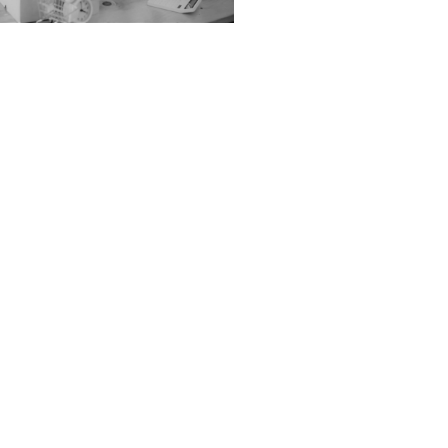
MD
IVD
XVI
nsulenza per distributori e
portatori di dispositivi medici
IVD