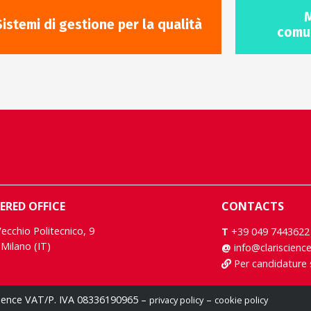
M
Sistemi di gestione per la qualità
comun
ERED OFFICE
CONTACTS
Vecchio Politecnico, 9
T
+39 049 7443622
Milano (IT)
@
info@clariscienc
Per candidature
cience VAT/P. IVA 08336190965 –
–
privacy policy
cookie policy