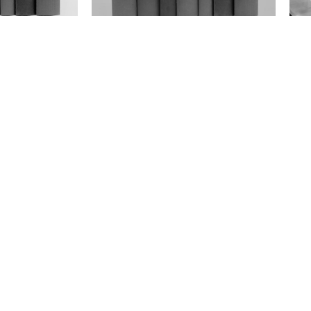
MD
IVD
XVI
SGQ da
Gap Analysis del SGQ rispetto
Co
lamento
ai requisiti ISO13485
im
e 