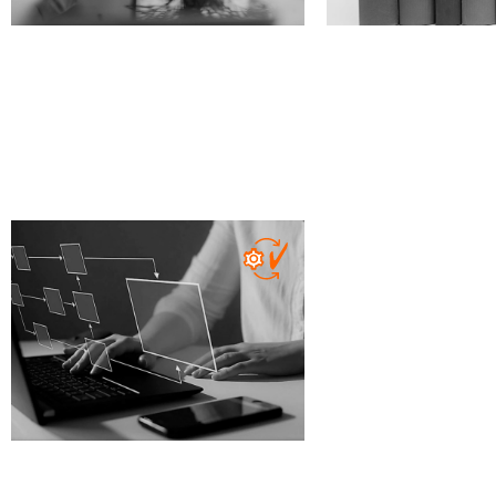
MD
IVD
XVI
MD
IVD
XVI
Preparazione della
Gap Analysis del 
documentazione del SGQ
Direttiva a Rego
MD
IVD
XVI