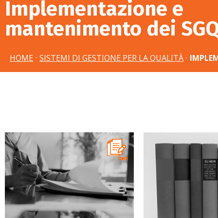
Implementazione e
mantenimento dei SG
HOME
·
SISTEMI DI GESTIONE PER LA QUALITÀ
·
IMPLE