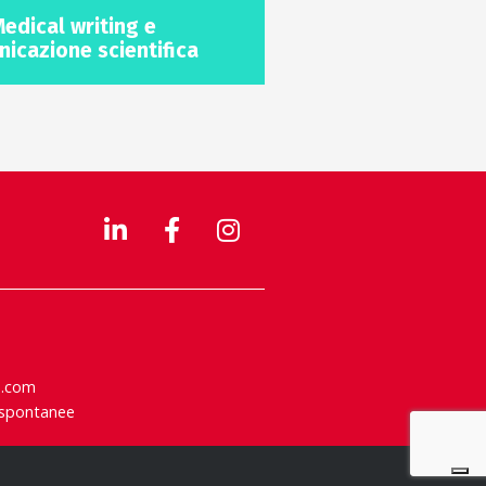
edical writing e
icazione scientifica
e.com
 spontanee