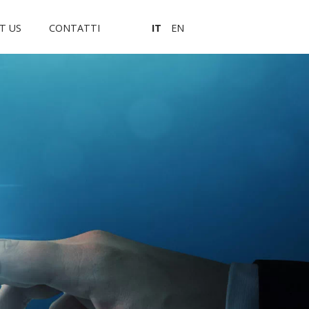
T US
CONTATTI
IT
EN