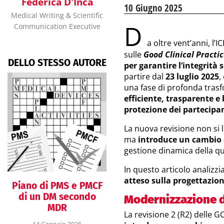
Federica D'Incà
10 Giugno 2025
Medical Writing & Scientific
D
Communication Executive
a oltre vent’anni, l’IC
sulle
Good Clinical Practi
DELLO STESSO AUTORE
per garantire l’integrità s
partire dal
23 luglio 2025
,
una fase di profonda trasf
efficiente, trasparente e
protezione dei partecipan
La nuova revisione non si l
ma
introduce un cambio
gestione dinamica della qu
In questo articolo analiz
atteso sulla progettazion
Piano di PMS e PMCF
di un DM secondo
Modernizzazione d
MDR
La revisione 2 (R2) delle 
14 Gennaio 2026