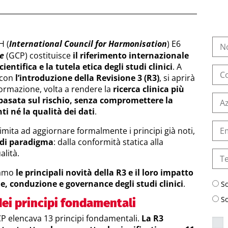
H (
International Council for Harmonisation
) E6
ce
(GCP) costituisce
il riferimento internazionale
cientifica e la tutela etica degli studi clinici
. A
 con
l’introduzione della Revisione 3 (R3)
, si aprirà
ormazione, volta a rendere la
ricerca clinica più
 basata sul rischio, senza compromettere la
ti né la qualità dei dati
.
imita ad aggiornare formalmente i principi già noti,
 di paradigma
: dalla conformità statica alla
alità.
ziamo
le principali novità della R3 e il loro impatto
e, conduzione e governance degli studi clinici
.
S
S
ei principi fondamentali
GCP elencava 13 principi fondamentali.
La R3