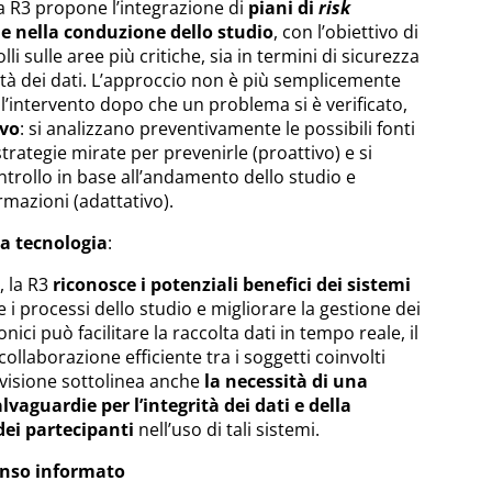
a R3 propone l’integrazione di
piani di
risk
e nella conduzione dello studio
, con l’obiettivo di
lli sulle aree più critiche, sia in termini di sicurezza
ilità dei dati. L’approccio non è più semplicemente
ll’intervento dopo che un problema si è verificato,
ivo
: si analizzano preventivamente le possibili fonti
strategie mirate per prevenirle (proattivo) e si
ntrollo in base all’andamento dello studio e
rmazioni (adattativo).
la tecnologia
:
, la R3
riconosce i potenziali benefici dei sistemi
 i processi dello studio e migliorare la gestione dei
onici può facilitare la raccolta dati in tempo reale, il
llaborazione efficiente tra i soggetti coinvolti
revisione sottolinea anche
la necessità di una
alvaguardie per l’integrità dei dati e della
dei partecipanti
nell’uso di tali sistemi.
enso informato