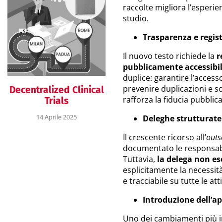
raccolte migliora l’esperien
studio.
Trasparenza e regis
Il nuovo testo richiede la
r
pubblicamente accessibil
duplice: garantire l’accesso
prevenire duplicazioni e so
Decentralized Clinical
rafforza la fiducia pubbli
Trials
14 Aprile 2025
Deleghe strutturate 
Il crescente ricorso all’
outs
documentato le responsabili
Tuttavia,
la delega non es
esplicitamente la necessit
e tracciabile su tutte le att
Introduzione dell’ap
Uno dei cambiamenti più in