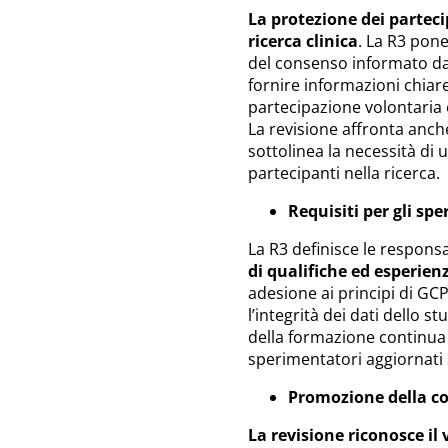
La protezione dei partec
ricerca clinica
. La R3 pon
del consenso informato dai 
fornire informazioni chiar
partecipazione volontaria e 
La revisione affronta anche
sottolinea la necessità di 
partecipanti nella ricerca.
Requisiti per gli sp
La R3 definisce le respons
di qualifiche ed esperie
adesione ai principi di GCP 
l’integrità dei dati dello s
della formazione continua 
sperimentatori aggiornati s
Promozione della co
La revisione riconosce il