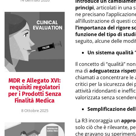
introduce un cambiamento
principi
, articolati in una
ne precisano l’applicazion
all’illustrazione di questi 
l’importanza del rigore sc
funzione del tipo di studio
seguito, alcune delle modif
Un sistema qualità 
Il concetto di “qualità” no
ma di
adeguatezza rispett
chiamati a concentrare le a
MDR e Allegato XVI:
critici per la sicurezza dei 
requisiti regolatori
attività ridondanti e ineffic
per i Prodotti Senza
valorizzata senza scendere
Finalità Medica
Semplificazione de
8 Ottobre 2025
La R3 incoraggia un
approc
solo ciò che è rilevante, pe
che gravano su sperimentat