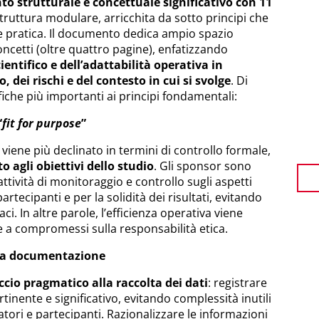
 strutturale e concettuale significativo con 11
 struttura modulare, arricchita da sotto principi che
e pratica. Il documento dedica ampio spazio
concetti (oltre quattro pagine), enfatizzando
ientifico e dell’adattabilità operativa in
, dei rischi e del contesto in cui si svolge
. Di
iche più importanti ai principi fondamentali:
“
fit for purpose
”
n viene più declinato in termini di controllo formale,
o agli obiettivi dello studio
. Gli sponsor sono
ttività di monitoraggio e controllo sugli aspetti
partecipanti e per la solidità dei risultati, evitando
aci. In altre parole, l’efficienza operativa viene
 a compromessi sulla responsabilità etica.
lla documentazione
cio pragmatico alla raccolta dei dati
: registrare
rtinente e significativo, evitando complessità inutili
ori e partecipanti. Razionalizzare le informazioni