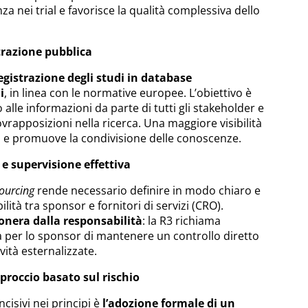
za nei trial e favorisce la qualità complessiva dello
trazione pubblica
egistrazione degli studi in database
i
, in linea con le normative europee. L’obiettivo è
 alle informazioni da parte di tutti gli stakeholder e
vrapposizioni nella ricerca. Una maggiore visibilità
ca e promuove la condivisione delle conoscenze.
e supervisione effettiva
ourcing
rende necessario definire in modo chiaro e
tà tra sponsor e fornitori di servizi (CRO).
onera dalla responsabilità
: la R3 richiama
à per lo sponsor di mantenere un controllo diretto
ività esternalizzate.
proccio basato sul rischio
cisivi nei principi è
l’adozione formale di un