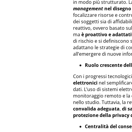
in modo più strutturato. L
management
nel disegno 
focalizzare risorse e contro
dei soggetti sia di affidab
reattivo, ovvero basato su
ma
è proattivo e adattat
di rischio e si definiscono 
adattano le strategie di co
all’emergere di nuove info
Ruolo crescente del
Con i progressi tecnologici
elettronici
nel semplificare
dati. L’uso di sistemi elettr
monitoraggio remoto e la co
nello studio. Tuttavia, la 
convalida adeguata
,
di s
protezione della privacy 
Centralità del cons