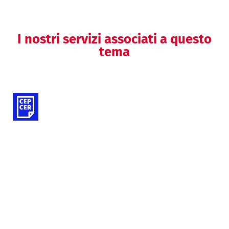
I nostri servizi associati a questo
tema
Valutazioni cliniche (DM)
Clinical writing
Survey evidence builder