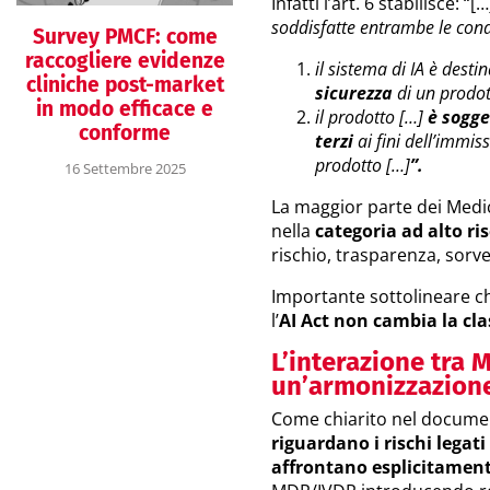
Infatti l’art. 6 stabilisce: “[
soddisfatte entrambe le cond
Survey PMCF: come
raccogliere evidenze
il sistema di IA è desti
cliniche post-market
sicurezza
di un prodot
in modo efficace e
il prodotto […]
è sogge
conforme
terzi
ai fini dell’immis
prodotto […]
”.
16 Settembre 2025
La maggior parte dei Medic
nella
categoria ad alto ri
rischio, trasparenza, sorv
Importante sottolineare 
l’
AI Act non cambia la cla
L’interazione tra 
un’armonizzazion
Come chiarito nel docum
riguardano i rischi legat
affrontano esplicitamente 