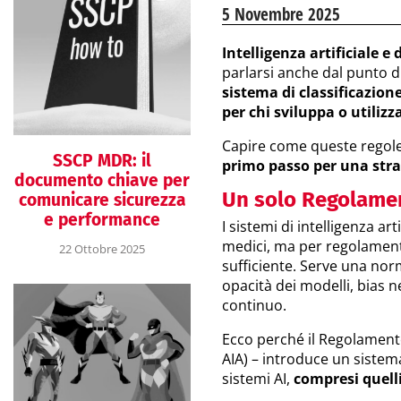
5 Novembre 2025
Intelligenza artificiale e 
parlarsi anche dal punto di
sistema di classificazione
per chi sviluppa o utilizz
Capire come queste regole 
SSCP MDR: il
primo passo per una strat
documento chiave per
Un solo Regolame
comunicare sicurezza
e performance
I sistemi di intelligenza ar
medici, ma per regolamenta
22 Ottobre 2025
sufficiente. Serve una norma
opacità dei modelli, bias 
continuo.
Ecco perché il Regolamen
AIA) – introduce un sistema 
sistemi AI,
compresi quelli