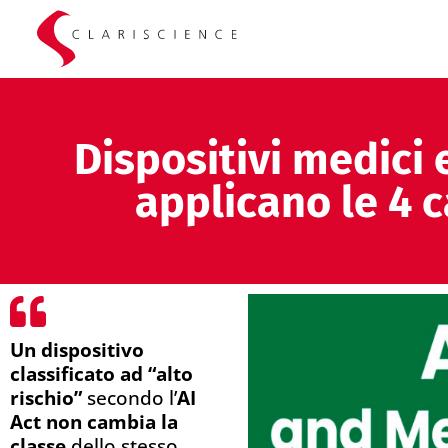
Dispositivi medici e
applicano le 4 c
Un dispositivo
classificato ad “alto
rischio”
secondo l’
AI
Act non cambia la
classe
dello stesso