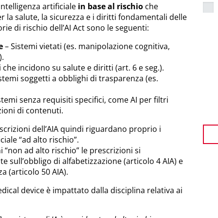
intelligenza artificiale
in base al rischio
che
a salute, la sicurezza e i diritti fondamentali delle
ie di rischio dell’AI Act sono le seguenti:
e
– Sistemi vietati (es. manipolazione cognitiva,
).
che incidono su salute e diritti (art. 6 e seg.).
stemi soggetti a obblighi di trasparenza (es.
temi senza requisiti specifici, come AI per filtri
oni di contenuti.
crizioni dell’AIA quindi riguardano proprio i
iciale “ad alto rischio”.
 “non ad alto rischio” le prescrizioni si
sull’obbligo di alfabetizzazione (articolo 4 AIA) e
a (articolo 50 AIA).
edical device è impattato dalla disciplina relativa ai