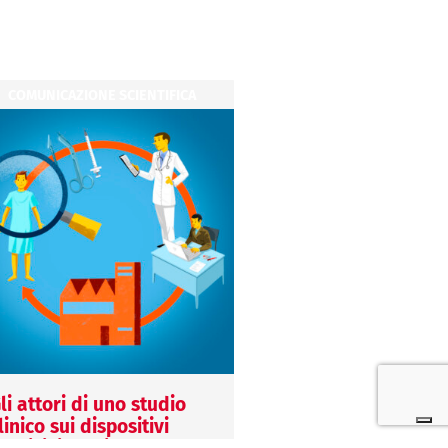
COMUNICAZIONE SCIENTIFICA
COMUNICAZIONE SCIENT
li attori di uno studio
Come capire se un t
linico sui dispositivi
è stato scritto da