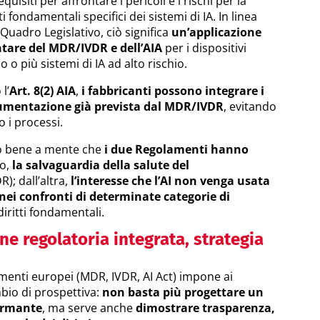
siti per affrontare i pericoli e i rischi per la
tti fondamentali specifici dei sistemi di IA. In linea
Quadro Legislativo, ciò significa
un’applicazione
are del MDR/IVDR e dell’AIA
per i dispositivi
o più sistemi di IA ad alto rischio.
l’
Art. 8(2) AIA
,
i fabbricanti possono integrare i
ocumentazione già prevista dal MDR/IVDR
, evitando
 i processi.
to bene a mente che
i due Regolamenti hanno
to,
la salvaguardia della salute del
); dall’altra,
l’interesse che l’AI non venga usata
nei confronti di determinate categorie di
diritti fondamentali.
ne regolatoria integrata, strategia
menti europei (MDR, IVDR, AI Act) impone ai
bio di prospettiva:
non basta più progettare un
formante
, ma serve anche
dimostrare trasparenza,