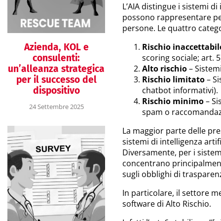
L’AIA distingue i sistemi di 
possono rappresentare per l
persone. Le quattro categor
Azienda, KOL e
Rischio inaccettabil
consulenti:
scoring sociale; art. 5
un’alleanza strategica
Alto rischio
– Sistemi 
per il successo del
Rischio limitato
– Si
dispositivo
chatbot informativi).
Rischio minimo
– Sis
24 Settembre 2025
spam o raccomandazi
La maggior parte delle pres
sistemi di intelligenza artif
Diversamente, per i sistemi
concentrano principalmente 
sugli obblighi di trasparenz
In particolare, il settore m
software di Alto Rischio.