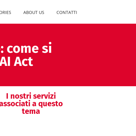
ORIES
ABOUT US
CONTATTI
e: come si
AI Act
I nostri servizi
associati a questo
tema