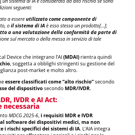
…]
un sistema di IA è considerato ad alto rischio se sono
izioni seguenti:
nato a essere
utilizzato come componente di
to, o
il sistema di IA
è esso stesso un prodotto[…]
;
tto a una valutazione della conformità da parte di
sione sul mercato o della messa in servizio di tale
al Device che integrano l’AI
(MDAI)
rientra quindi
schio
, soggetta a obblighi stringenti su gestione del
eglianza post-market e molto altro.
che
essere classificati come “alto rischio”
secondo
sse del dispositivo
secondo
MDR/IVDR
.
MDR, IVDR e AI Act:
e necessaria
ento
MDCG 2025-6
,
i requisiti MDR e IVDR
i al software dei dispositivi medici, ma non
i rischi specifici dei sistemi di IA
. L’AIA integra