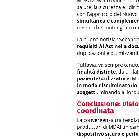
MDR/IVDR introducendo requi
salute, la sicurezza e i diri
con l’approccio del Nuovo 
simultanea e complement
medici che contengono uno 
La buona notizia? Secondo 
requisiti AI Act nella d
duplicazioni e ottimizzando
Tuttavia, va sempre tenu
finalità distinte
: da un la
paziente/utilizzatore
(MDR
in modo discriminatorio 
soggetti
, minando ai loro 
Conclusione: visio
coordinata
La convergenza tra regola
produttori di MDAI un cam
dispositivo sicuro e per