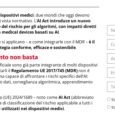
dispositivi medici
: due mondi che oggi devono
 vista normativo. L’
AI Act introduce un nuovo
 del rischio per gli algoritmi, con impatti diretti
a medical devices basati su AI
.
si applicano – e come integrarle con il MDR –
è il
egia conforme, efficace e sostenibile
.
nto non basta
tificiale sono già parte integrante di molti dispositivi
rli il
Regolamento UE 2017/745 (MDR)
non è
 capace di affrontare i rischi specifici dell’AI:
nei dati, sorveglianza algoritmica, apprendimento
to (UE) 2024/1689 – noto come
AI Act
(abbreviato
S
di classificazione del rischio applicabile a tutti i
S
 utilizzati nei dispositivi medici
.