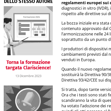
DELLO STESSO AUTORE
regolamenti europei sui 
diagnostici in vitro (IVDR),
rispetto alle direttive sui 
La bozza iniziale era stata
contenuto approvato dal C
l’armonizzazione nelle 24 li
soprattutto da un punto di 
I produttori di dispositivi
cambiamenti previsti dal 
venduti in Europa.
Torna la formazione
targata Clariscience!
Quando il nuovo regolame
sostituirà la Direttiva 90/3
13 Dicembre 2023
Direttiva 93/42/CEE sui dis
Si tratta, dopo tante versi
Ora che i testi sono stati 
scandiranno la vita di ques
ha votato l’adozione dei re