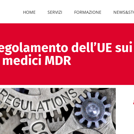
HOME
SERVIZI
FORMAZIONE
NEWS&ST
egolamento dell’UE sui 
medici MDR