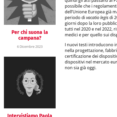
quindi gli atti passano al
possibile che i regolamenti
dell’Unione Europea già mag
periodo di
vacatio legis
di 2
giorni dopo la loro pubbli
tutti nel 2020 e nel 2022, 
Per chi suona la
medici e per quello sui disp
campana?
I nuovi testi introducono i
6 Dicembre 2023
nella progettazione, fabbri
certificazione dei disposit
dispositivi nel mercato e
non sia già oggi.
Intervistiamo Paola