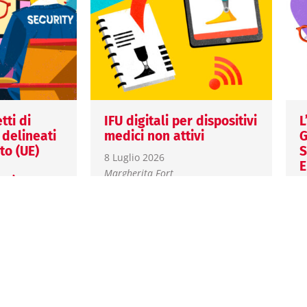
tti di
IFU digitali per dispositivi
L
 delineati
medici non attivi
G
o (UE)
S
8 Luglio 2026
E
Margherita Fort
UE)
1
Il Regolamento (UE)
M
2025/1234 amplia l’utilizzo
delle IFU elettroniche per i
L
dispositivi medici destinati a
c
ev. 2
utilizzatori professionali,
i
azione dei
definendo nuovi requisiti…
f
nza previsti
r
hiarendo
m