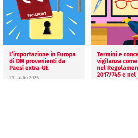
L’importazione in Europa
Termini e conce
di DM provenienti da
vigilanza come
Paesi extra-UE
nel Regolament
2017/745 e nel
29 Luglio 2026
Regolamento (
Margherita Fort
2017/746
Importare dispositivi medici
23 Luglio 2026
da Paesi extra-UE comporta
Margherita Fort
obblighi precisi in materia di
conformità, sicurezza e
La MDCG 2023-3 R
tracciabilità. Scopri il ruolo
supporta l’applic
e…
requisiti di vigila
da MDR e IVDR, c