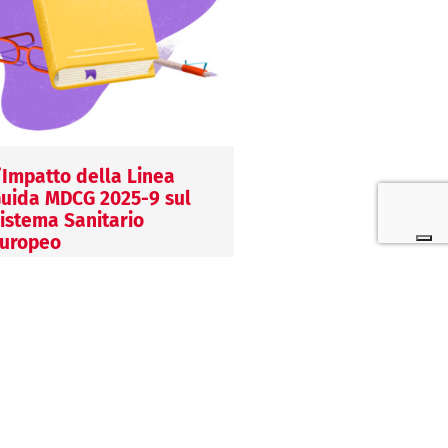
’Impatto della Linea
L’importazione in E
uida MDCG 2025-9 sul
di DM provenienti d
istema Sanitario
Paesi extra-UE
uropeo
29 Luglio 2026
0 Giugno 2026
Margherita Fort
argherita Fort
Importare dispositivi m
a MDCG 2025-9 definisce
da Paesi extra-UE com
riteri, vantaggi e obblighi per
obblighi precisi in mate
 dispositivi Breakthrough,
conformità, sicurezza 
avorendo un accesso più
tracciabilità. Scopri il 
apido alle innovazioni
e…
ediche.…