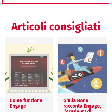
Articoli consigliati
STORIES
STORIES
Come funziona
Giulia Bona
Engage
racconta Engage,
l’Academy di