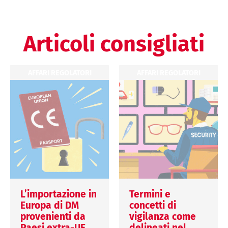
Articoli consigliati
AFFARI REGOLATORI
AFFARI REGOLATORI
L’importazione in
Termini e
Europa di DM
concetti di
provenienti da
vigilanza come
Paesi extra-UE
delineati nel