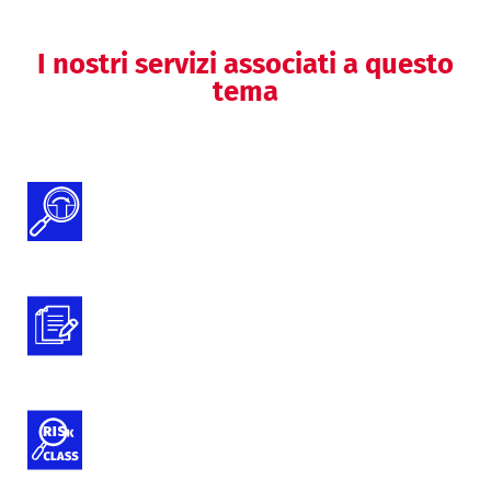
I nostri servizi associati a questo
tema
Gap Analysis Documentazione Tecnica
MDR e IVDR
Preparazione della documentazione
tecnica
Classificazione dei dispositivi medici
e IVD