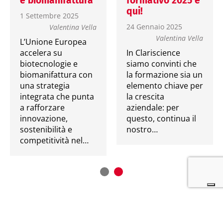
e biomanifattura
formativo 2025 è
qui!
1 Settembre 2025
24 Gennaio 2025
Valentina Vella
Valentina Vella
L’Unione Europea
accelera su
In Clariscience
biotecnologie e
siamo convinti che
biomanifattura con
la formazione sia un
una strategia
elemento chiave per
integrata che punta
la crescita
a rafforzare
aziendale: per
innovazione,
questo, continua il
sostenibilità e
nostro…
competitività nel…