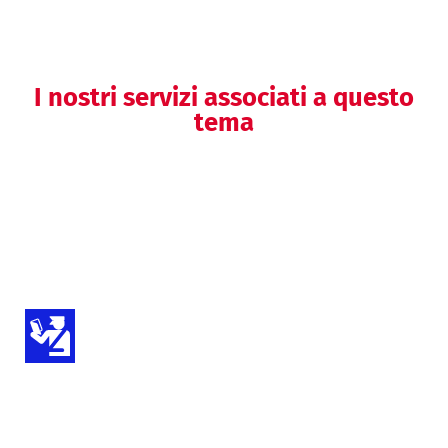
I nostri servizi associati a questo
tema
Supporto per l’accesso a mercati
extra-UE
Assistenza per l’importazione di
Dispositivi Medici e IVD
Consulenza per distributori e