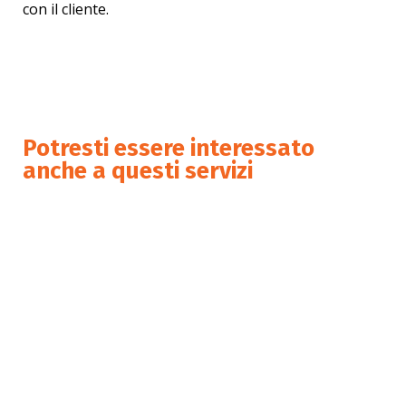
con il cliente.
11 - 14 November | Hall 13 / B77
11 - 14 November | Hall 13 / B77
Potresti essere interessato
anche a questi servizi
Preparazione della
documentazione del SGQ
Preparazione e affiancamento
per audit di certificazione