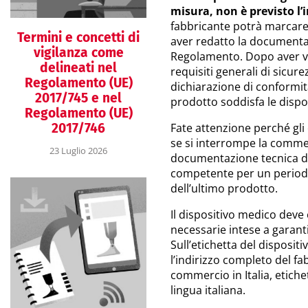
misura, non è previsto l
fabbricante potrà marcare
Termini e concetti di
aver redatto la documentazi
vigilanza come
Regolamento. Dopo aver ver
delineati nel
requisiti generali di sicur
Regolamento (UE)
dichiarazione di conformità
2017/745 e nel
prodotto soddisfa le dispo
Regolamento (UE)
2017/746
Fate attenzione perché gl
se si interrompe la commerc
23 Luglio 2026
documentazione tecnica de
competente per un periodo
dell’ultimo prodotto.
Il dispositivo medico deve
necessarie intese a garanti
Sull’etichetta del disposi
l’indirizzo completo del fa
commercio in Italia, etiche
lingua italiana.