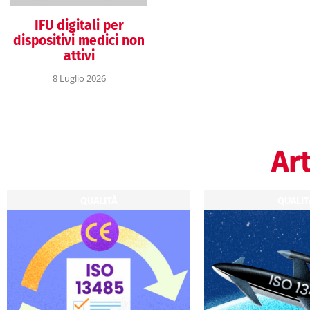
IFU digitali per
dispositivi medici non
attivi
8 Luglio 2026
Art
QUALITÀ
QUALIT