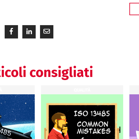
icoli consigliati
À
QUALITÀ