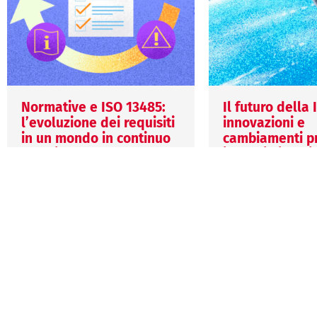
Normative e ISO 13485:
Il futuro della
l’evoluzione dei requisiti
innovazioni e
in un mondo in continuo
cambiamenti pr
cambiamento
i prossimi anni
27 Luglio 2026
29 Giugno 2026
Mariagiulia Biscaro
Veronica Grigio
La ISO 13485 continua a
La prossima evolu
evolversi per rispondere alle
ISO 13485 potreb
nuove esigenze del settore
introdurre nuovi r
medicale, integrando
legati a digitalizz
innovazione tecnologica,
sostenibilità e te
digitalizzazione e requisiti…
emergenti, rende
sistemi…