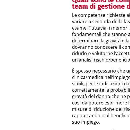
Quali sono le com
team di gestione d
Le competenze richieste a
variare a seconda della fa
esame. Tuttavia, i membri 
fondamentali che stanno all
determinare la gravità e la
dovranno conoscere il conce
ridurlo e valutarne l’acce
un’analisi rischio/beneficio
È spesso necessario che u
clinica/medica nell’impiego
simili, per le indicazioni d
correttamente la probabilit
gravità del danno che ne p
così da potere esprimere l
misure di riduzione del ris
rapportandolo al beneficio 
suo impiego.