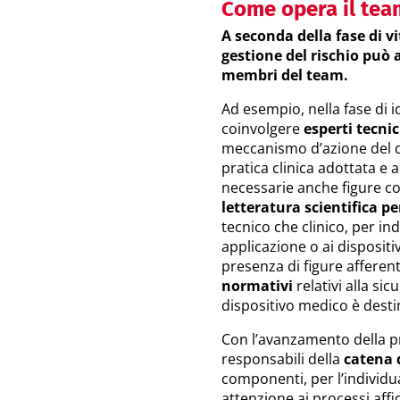
Come opera il team
A seconda della fase di vit
gestione del rischio può 
membri del team.
Ad esempio, nella fase di 
coinvolgere
esperti tecnici
meccanismo d’azione del dis
pratica clinica adottata e 
necessarie anche figure c
letteratura scientifica
pe
tecnico che clinico, per indi
applicazione o ai dispositiv
presenza di figure afferent
normativi
relativi alla sic
dispositivo medico è dest
Con l’avanzamento della p
responsabili della
catena 
componenti, per l’individua
attenzione ai processi affid