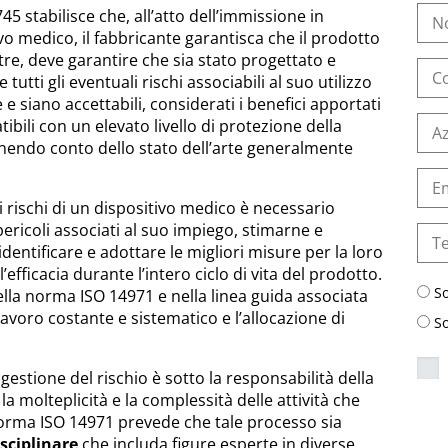
5 stabilisce che, all’atto dell’immissione in
o medico, il fabbricante garantisca che il prodotto
ltre, deve garantire che sia stato progettato e
tutti gli eventuali rischi associabili al suo utilizzo
le e siano accettabili, considerati i benefici apportati
bili con un elevato livello di protezione della
tenendo conto dello stato dell’arte generalmente
 i rischi di un dispositivo medico è necessario
 pericoli associati al suo impiego, stimarne e
 identificare e adottare le migliori misure per la loro
fficacia durante l’intero ciclo di vita del prodotto.
S
ella norma ISO 14971 e nella linea guida associata
avoro costante e sistematico e l’allocazione di
S
gestione del rischio è sotto la responsabilità della
la molteplicità e la complessità delle attività che
norma ISO 14971 prevede che tale processo sia
sciplinare
che includa figure esperte in diverse