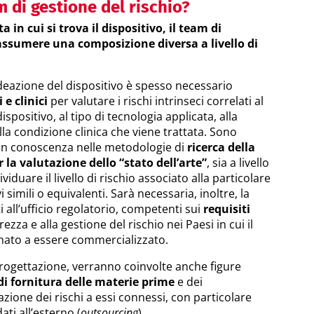
 di gestione del rischio?
a in cui si trova il dispositivo, il team di
assumere una composizione diversa a livello di
ideazione del dispositivo è spesso necessario
 e clinici
per valutare i rischi intrinseci correlati al
positivo, al tipo di tecnologia applicata, alla
alla condizione clinica che viene trattata. Sono
on conoscenza nelle metodologie di
ricerca della
r la valutazione dello “stato dell’arte”
, sia a livello
viduare il livello di rischio associato alla particolare
i simili o equivalenti. Sarà necessaria, inoltre, la
i all’ufficio regolatorio, competenti sui
requisiti
urezza e alla gestione del rischio nei Paesi in cui il
inato a essere commercializzato.
rogettazione, verranno coinvolte anche figure
di fornitura delle materie prime
e dei
zione dei rischi a essi connessi, con particolare
ati all’esterno (
outsourcing
).