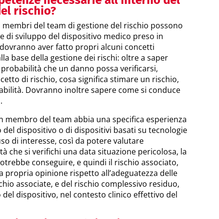
petenze necessarie all’interno del
el rischio?
i membri del team di gestione del rischio possono
se di sviluppo del dispositivo medico preso in
dovranno aver fatto propri alcuni concetti
a base della gestione dei rischi: oltre a saper
 probabilità che un danno possa verificarsi,
tto di rischio, cosa significa stimare un rischio,
ttabilità. Dovranno inoltre sapere come si conduce
.
n membro del team abbia una specifica esperienza
 del dispositivo o di dispositivi basati su tecnologie
’uso di interesse, così da potere valutare
à che si verifichi una data situazione pericolosa, la
otrebbe conseguire, e quindi il rischio associato,
a propria opinione rispetto all’adeguatezza delle
chio associate, e del rischio complessivo residuo,
del dispositivo, nel contesto clinico effettivo del