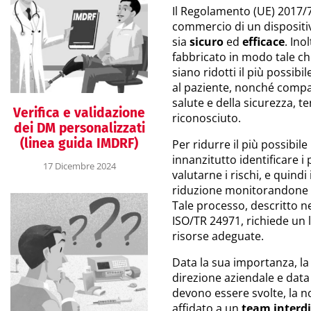
Il Regolamento (UE) 2017/74
commercio di un dispositiv
sia
sicuro
ed
efficace
. Ino
fabbricato in modo tale che 
siano ridotti il più possibi
al paziente, nonché compati
salute e della sicurezza, 
Verifica e validazione
riconosciuto.
dei DM personalizzati
(linea guida IMDRF)
Per ridurre il più possibile
innanzitutto identificare i
17 Dicembre 2024
valutarne i rischi, e quindi
riduzione monitorandone l’e
Tale processo, descritto n
ISO/TR 24971, richiede un l
risorse adeguate.
Data la sua importanza, la 
direzione aziendale e data 
devono essere svolte, la 
affidato a un
team interdi