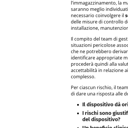
l’immagazzinamento, la man
saranno meglio individuati 
necessario coinvolgere il
s
delle misure di controllo d
installazione, manutenzione
Il compito del team di gesti
situazioni pericolose assoc
che ne potrebbero derivare
identificare appropriate m
procederà quindi alla valu
accettabilità in relazione a
complesso.
Per ciascun rischio, il te
di dare una risposta alle 
Il dispositivo dà o
I rischi sono giusti
del dispositivo?