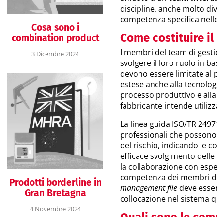
discipline, anche molto di
competenza specifica nelle 
Cosa sono i
Come costituire il
combination product
I membri del team di gesti
3 Dicembre 2024
svolgere il loro ruolo in b
devono essere limitate al p
estese anche alla tecnologi
processo produttivo e alla 
fabbricante intende utilizz
La linea guida ISO/TR 24971
professionali che possono e
del rischio, indicando le 
efficace svolgimento delle
la collaborazione con esper
competenza dei membri de
Prodotti borderline in
management file
deve essere
Gran Bretagna
collocazione nel sistema q
4 Novembre 2024