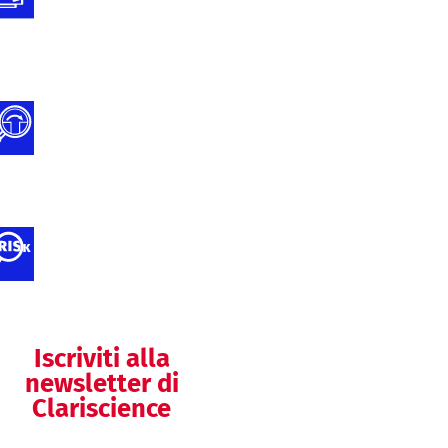
tecnica
Gap Analysis
Documentazione
Tecnica MDR e
IVDR
Attività di analisi
dei rischi
Iscriviti alla
newsletter di
Clariscience