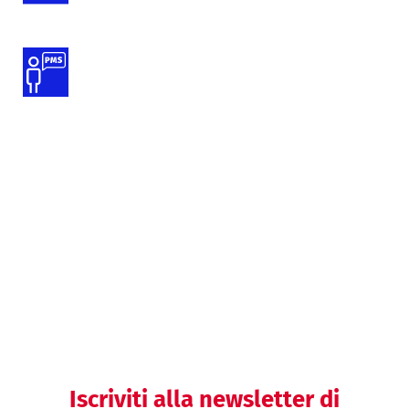
Supporto alle attività di PMS
Preparazione della documentazione
del SGQ
Helpdesk regolatorio
Iscriviti alla newsletter di