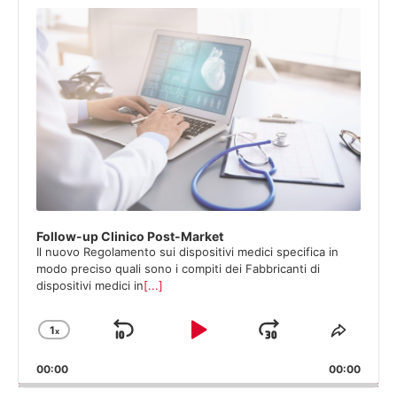
Player
Follow-up Clinico Post-Market
Il nuovo Regolamento sui dispositivi medici specifica in
modo preciso quali sono i compiti dei Fabbricanti di
dispositivi medici in
[...]
1
x
Salta
Play
Salta
Cambia
Condiv
velocità
quest
Indietro
Pausa
Avanti
00:00
di
00:00
episod
riproduzione