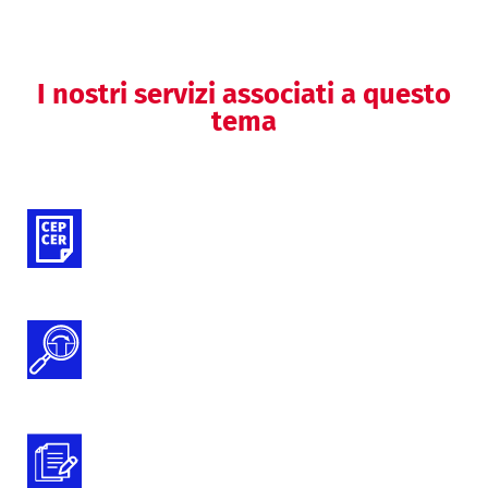
I nostri servizi associati a questo
tema
Valutazioni cliniche (DM)
Gap Analysis Documentazione Tecnica
MDR e IVDR
Preparazione della documentazione
tecnica