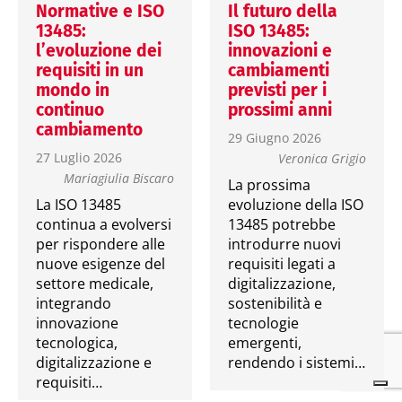
Normative e ISO
Il futuro della
13485:
ISO 13485:
l’evoluzione dei
innovazioni e
requisiti in un
cambiamenti
mondo in
previsti per i
continuo
prossimi anni
cambiamento
29 Giugno 2026
27 Luglio 2026
Veronica Grigio
Mariagiulia Biscaro
La prossima
La ISO 13485
evoluzione della ISO
continua a evolversi
13485 potrebbe
per rispondere alle
introdurre nuovi
nuove esigenze del
requisiti legati a
settore medicale,
digitalizzazione,
integrando
sostenibilità e
innovazione
tecnologie
tecnologica,
emergenti,
digitalizzazione e
rendendo i sistemi…
requisiti…