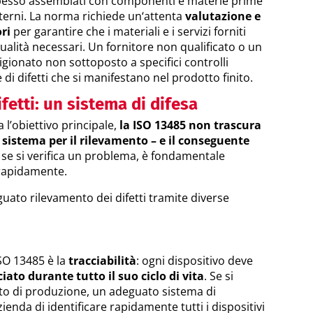
 spesso assemblati con componenti e materie prime
sterni. La norma richiede un‘attenta
valutazione e
ori
per garantire che i materiali e i servizi forniti
qualità necessari. Un fornitore non qualificato o un
gionato non sottoposto a specifici controlli
di difetti che si manifestano nel prodotto finito.
fetti: un sistema di difesa
 l’obiettivo principale,
la ISO 13485 non trascura
 sistema per il rilevamento – e il conseguente
: se si verifica un problema, è fondamentale
 rapidamente.
ato rilevamento dei difetti tramite diverse
ISO 13485 è la
tracciabilità
: ogni dispositivo deve
ciato durante tutto il suo ciclo di vita
. Se si
otto di produzione, un adeguato sistema di
zienda di identificare rapidamente tutti i dispositivi