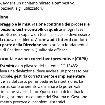
io, avviare un richiamo mirato e tempestivo,
azienti e gli utilizzatori.
ione
raggio e la misurazione continua dei processi e
spezioni, test e controlli di qualità
in ogni fase
odotto non supera un test, il processo deve essere
 la causa del difetto. Anche
audit interni
condotti
a parte della Direzione
sono attività fondamentali
a di Gestione per la Qualità sia efficace.
ormità e azioni correttive/preventive (CAPA)
nformità
è un pilastro del sistema ISO 13485:
ileva una deviazione, deve avviare un processo per
incipale, gestirla correttamente e
implementare
ive
, se del caso, per impedirne la ripetizione. Le
a parte, sono orientate a eliminare le potenziali
ima che si verifichino. Questo ciclo di feedback
il miglioramento costante del Sistema di Gestione
evamento precoce di problemi sistemici.