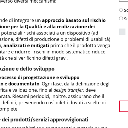
averso diversi meccanismi:
S
S
nde di integrare un
approccio basato sul rischio
ione per la Qualità e alla realizzazione dei
 i potenziali rischi associati a un dispositivo (ad
zione, difetti di produzione o problemi di usabilità)
i, analizzati e mitigati
prima che il prodotto venga
are e ridurre i rischi in modo sistematico riduce
 che si verifichino difetti gravi.
azione e dello sviluppo
rocesso di progettazione e sviluppo
to e documentato
. Ogni fase, dalla definizione degli
fica e validazione, fino al
design transfer
, deve
rata. Riesami periodici, inoltre, assicurano che il
i definiti, prevenendo così difetti dovuti a scelte di
complete.
e dei prodotti/servizi approvvigionati