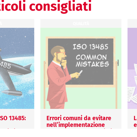
icoli consigliati
À
QUALITÀ
 ISO 13485:
Errori comuni da evitare
L
nell’implementazione
e
evisti per
della ISO 13485: consigli
1