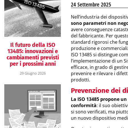
24 Settembre 2025
Nell’industria dei dispositi
sono parametri non nego
avere conseguenze catastro
del fabbricante. Per questo
standard rigorosi che fung
Il futuro della ISO
produzione e commercializz
13485: innovazioni e
ISO 13485 si distingue co
cambiamenti previsti
l’implementazione di un S
per i prossimi anni
efficace, in grado di gestire
prevenire e rilevare i difet
29 Giugno 2026
prodotti.
Prevenzione dei di
La ISO 13485 propone un 
conformità
: il suo obiett
si sono verificati, ma piut
un nuovo dispositivo medi