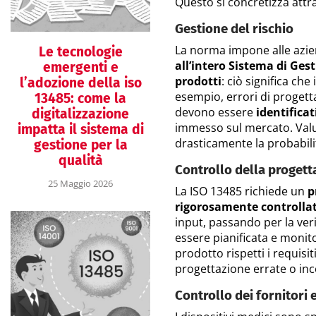
Questo si concretizza attr
Gestione del rischio
La norma impone alle azie
Le tecnologie
all’intero Sistema di Gest
emergenti e
prodotti
: ciò significa che
l’adozione della iso
esempio, errori di progetta
13485: come la
devono essere
identificat
digitalizzazione
immesso sul mercato. Valut
impatta il sistema di
drasticamente la probabilità
gestione per la
qualità
Controllo della progett
25 Maggio 2026
La ISO 13485 richiede un
p
rigorosamente controlla
input, passando per la veri
essere pianificata e monito
prodotto rispetti i requisit
progettazione errate o in
Controllo dei fornitori 