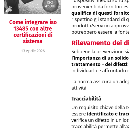
I dispositivi medici sono
provenienti da fornitori e
qualifica di questi fornit
rispettino gli standard di 
Come integrare iso
prodotto/servizio approvvi
13485 con altre
potrebbero essere la fonte 
certificazioni di
sistema
Rilevamento dei di
13 Aprile 2026
Sebbene la prevenzione sia
l’importanza di un solido
trattamento – dei difetti
individuarlo e affrontarlo
La norma assicura un adegu
attività:
Tracciabilità
Un requisito chiave della 
essere
identificato e trac
verifica un difetto in un l
tracciabilità permette all’a