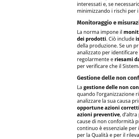
interessati e, se necessar
minimizzando i rischi per i p
Monitoraggio e misuraz
La norma impone il
monito
dei prodotti
. Ciò include
i
della produzione. Se un pr
analizzato per identificare
regolarmente e
riesami d
per verificare che il Sistem
Gestione delle non conf
La
gestione delle non co
quando l’organizzazione r
analizzare la sua causa pr
opportune azioni corrett
azioni preventive
, d’altr
cause di non conformità pr
continuo è essenziale per 
per la Qualità e per il ril