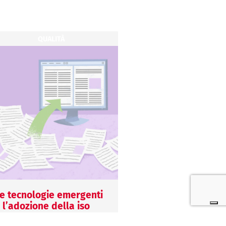
QUALITÀ
QUALITÀ
e tecnologie emergenti
Normative e ISO 13
 l’adozione della iso
l’evoluzione dei req
3485: come la
in un mondo in con