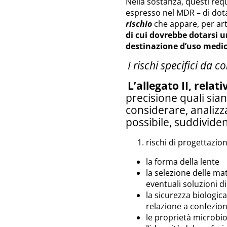
Nella sostanza, questi req
espresso nel MDR – di dot
rischio
che appare, per ar
di cui dovrebbe dotarsi u
destinazione d’uso medi
I rischi specifici da c
L’allegato II, relati
precisione quali siano
considerare, analizz
possibile, suddividen
rischi di progettazion
la forma della lente
la selezione delle mat
eventuali soluzioni d
la sicurezza biologica
relazione a confezio
le proprietà microbi