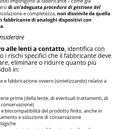
uisiti impongono al fabbricante – come già
arsi
di un’adeguata
procedura di gestione del
ticolazione e completezza,
non dissimile da quella
n fabbricante di analoghi dispositivi con
ca
.
onsiderare
vo alle lenti a contatto
, identifica con
 i rischi specifici che il fabbricante deve
are, eliminare o ridurre quanto più
doli in:
e e fabbricazione ovvero (sintetizzando) relativi a
erie prime (della lente, di eventuali trattamenti, di
i conservazione)
 e biocompatibilità del prodotto finito, anche in
namento e soluzione di conservazione
ologiche