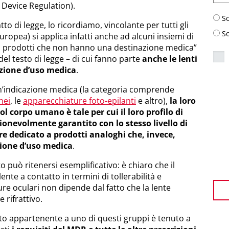
 Device Regulation).
S
 di legge, lo ricordiamo, vincolante per tutti gli
S
ropea) si applica infatti anche ad alcuni insiemi di
 di prodotti che non hanno una destinazione medica”
 del testo di legge – di cui fanno parte
anche le lenti
zione d’uso medica
.
n’indicazione medica (la categoria comprende
anei
, le
apparecchiature foto-epilanti
e altro),
la loro
l corpo umano è tale per cui il loro profilo di
ionevolmente garantito con lo stesso livello di
e dedicato a prodotti analoghi che, invece,
ione d’uso medica
.
to può ritenersi esemplificativo: è chiaro che il
lente a contatto in termini di tollerabilità e
ure oculari non dipende dal fatto che la lente
rifrattivo.
tto appartenente a uno di questi gruppi è tenuto a