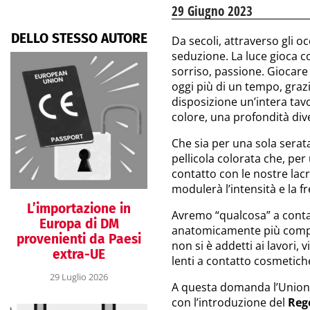
29 Giugno 2023
DELLO STESSO AUTORE
Da secoli, attraverso gli o
seduzione. La luce gioca co
sorriso, passione. Giocare 
oggi più di un tempo, graz
disposizione un’intera tav
colore, una profondità dive
Che sia per una sola serata
pellicola colorata che, per
contatto con le nostre lac
modulerà l’intensità e la f
L’importazione in
Avremo “qualcosa” a contat
Europa di DM
anatomicamente più compl
provenienti da Paesi
non si è addetti ai lavori,
extra-UE
lenti a contatto cosmetiche 
29 Luglio 2026
A questa domanda l’Unione
con l’introduzione del
Reg