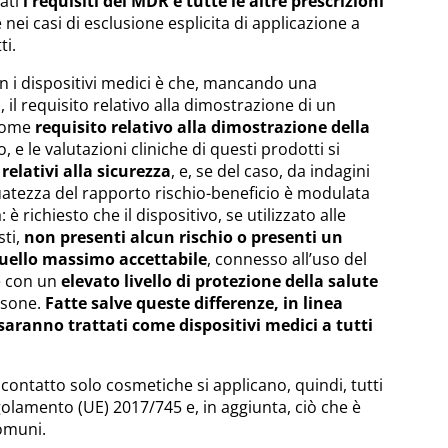
ati
i requisiti del MDR e tutte le altre prescrizioni
nei casi di esclusione esplicita di applicazione a
ti.
on i dispositivi medici è che, mancando una
il requisito relativo alla dimostrazione di un
 come
requisito relativo alla dimostrazione della
, e le valutazioni cliniche di questi prodotti si
i
relativi alla sicurezza
, e, se del caso, da indagini
guatezza del rapporto rischio-beneficio è modulata
 è richiesto che il dispositivo, se utilizzato alle
sti,
non presenti alcun rischio o presenti un
quello massimo accettabile
, connesso all’uso del
e con un
elevato livello di protezione della salute
rsone.
Fatte salve queste differenze, in linea
saranno trattati come dispositivi medici a tutti
a contatto solo cosmetiche si applicano, quindi, tutti
egolamento (UE) 2017/745 e, in aggiunta, ciò che è
comuni.