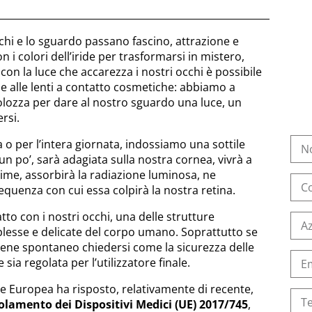
cchi e lo sguardo passano fascino, attrazione e
n i colori dell’iride per trasformarsi in mistero,
con la luce che accarezza i nostri occhi è possibile
ie alle lenti a contatto cosmetiche: abbiamo a
olozza per dare al nostro sguardo una luce, un
rsi.
 o per l’intera giornata, indossiamo una sottile
 un po’, sarà adagiata sulla nostra cornea, vivrà a
rime, assorbirà la radiazione luminosa, ne
requenza con cui essa colpirà la nostra retina.
to con i nostri occhi, una delle strutture
esse e delicate del corpo umano. Soprattutto se
 viene spontaneo chiedersi come la sicurezza delle
sia regolata per l’utilizzatore finale.
 Europea ha risposto, relativamente di recente,
olamento dei Dispositivi Medici (UE) 2017/745
,