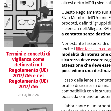
altresì detto MDR (Medical
Questo Regolamento (un atto
Stati Membri dell’Unione Eu
prodotti, definiti “gruppi
– elencati nell’Allegato XVI
a contatto senza destina
Nonostante l’assenza di u
anche i
filler facciali o cut
Termini e concetti di
modalità di interazione co
vigilanza come
sicurezza deve essere rag
delineati nel
attenzione che deve esser
Regolamento (UE)
possiedono una destinaz
2017/745 e nel
Il caso della lente a contat
Regolamento (UE)
profilo di sicurezza di una 
2017/746
compatibilità con le strutt
23 Luglio 2026
possieda o meno un potere 
Il fabbricante di un prodo