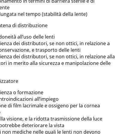
onamento in termini di barriera sterile e di
lente
ungata nel tempo (stabilità della lente)
atena di distribuzione
idoneità all’uso delle lenti
nza dei distributori, se non ottici, in relazione a
onservazione, e trasporto delle lenti
nza dei distributori, se non ottici, in relazione alla
tori in merito alla sicurezza e manipolazione delle
lizzatore
rienza o formazione
ntroindicazioni all’impiego
one di film lacrimale e ossigeno per la cornea
e
alla visione, e la ridotta trasmissione della luce
 potrebbe deteriorare la vista
ni non mediche nelle quali le lenti non devono