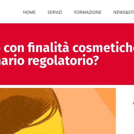
HOME
SERVIZI
FORMAZIONE
NEWS&ST
o con finalità cosmetich
ario regolatorio?