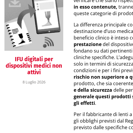
verificare che siano rispett
in esso contenute,
tranne 
queste categorie di prodot
La differenza principale c
destinazione d’uso medica, 
beneficio clinico è inteso
prestazione
del dispositivo
fondano su dati pertinent
cliniche specifiche. L’ade
IFU digitali per
solo in termini di sicurezza:
dispositivi medici non
condizioni e per i fini previ
attivi
rischio non superiore a 
8 Luglio 2026
prodotto, che sia coerent
e della sicurezza
delle pe
generale questi prodotti 
gli effetti
.
Per il fabbricante di lenti 
gli obblighi previsti dal R
previsto dalle specifiche 