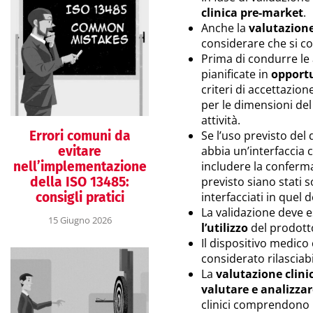
clinica pre-market
.
Anche la
valutazione
considerare che si col
Prima di condurre le 
pianificate in
opportu
criteri di accettazio
per le dimensioni de
attività.
Errori comuni da
Se l’uso previsto del
evitare
abbia un’interfaccia c
nell’implementazione
includere la conferma 
della ISO 13485:
previsto siano stati s
consigli pratici
interfacciati in quel
La validazione deve
15 Giugno 2026
l’utilizzo
del prodotto
Il dispositivo medico 
considerato rilasciabil
La
valutazione clini
valutare e analizzare
clinici comprendono l