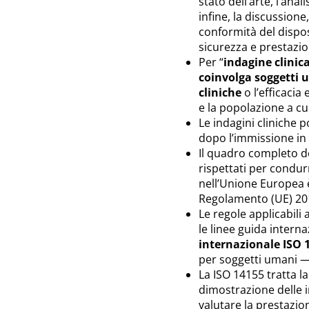
stato dell’arte, l’anal
infine, la discussione,
conformità del dispos
sicurezza e prestazio
Per “
indagine clinic
coinvolga soggetti 
cliniche
o l’efficacia
e la popolazione a cu
Le indagini cliniche
dopo l’immissione in
Il quadro completo de
rispettati per condurr
nell’Unione Europea è 
Regolamento (UE) 20
Le regole applicabili 
le linee guida intern
internazionale ISO 
per soggetti umani —
La ISO 14155 tratta la
dimostrazione delle i
valutare la prestazione