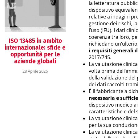
la letteratura pubblic
dispositivo equivalen
relative a indagini pre
gestione dei rischi, l
l’uso (IFU). I dati cli
coerenza tra loro, pe
ISO 13485 in ambito
richiedano un’ulteri
internazionale: sfide e
i requisiti generali 
opportunità per le
2017/745.
aziende globali
La valutazione clinic
volta prima dell’immi
28 Aprile 2026
della validazione del
dei dati raccolti tra
È il fabbricante a dic
necessaria e suffici
dispositivo medico ai 
caratteristiche e del
La valutazione clinica
per la sua conduzion
La valutazione clini