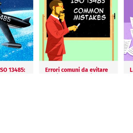
 ISO 13485:
Errori comuni da evitare
L
nell’implementazione
e
evisti per
della ISO 13485: consigli
1
pratici
d
i
15 Giugno 2026
l
Mariagiulia Biscaro
2
zione della
Gli errori più comuni
V
be
nell’implementazione della
equisiti
ISO 13485 possono
L