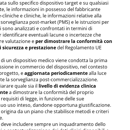
ata sullo specifico dispositivo target e su qualsiasi
te, le informazioni in possesso del fabbricante
-cliniche e cliniche, le informazioni relative alla
a sorveglianza post-market (PMS) e le istruzioni per
nici sono analizzati e confrontati in termini di
r identificare eventuali lacune o incertezze che
ore valutazione e
per dimostrare la conformità con
di sicurezza e prestazione
del Regolamento UE
a di un dispositivo medico viene condotta la prima
ssione in commercio del dispositivo, nel contesto
 progetto, e
aggiornata periodicamente
alla luce
mite la sorveglianza post-commercializzazione.
hiarare quale sia il
livello di evidenza clinica
ente
a dimostrare la conformità del proprio
requisiti di legge, in funzione delle sue
 suo uso inteso, dandone opportuna giustificazione.
 origina da un piano che stabilisce metodi e criteri
e.
ca deve includere sempre un inquadramento dello