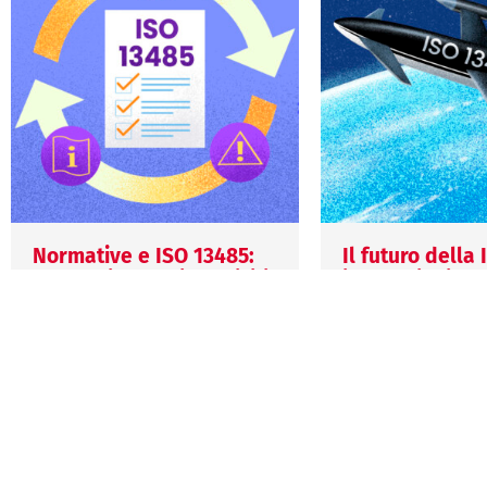
Normative e ISO 13485:
Il futuro della
l’evoluzione dei requisiti
innovazioni e
in un mondo in continuo
cambiamenti pr
cambiamento
i prossimi anni
27 Luglio 2026
29 Giugno 2026
Mariagiulia Biscaro
Veronica Grigio
La ISO 13485 continua a
La prossima evolu
evolversi per rispondere alle
ISO 13485 potreb
nuove esigenze del settore
introdurre nuovi r