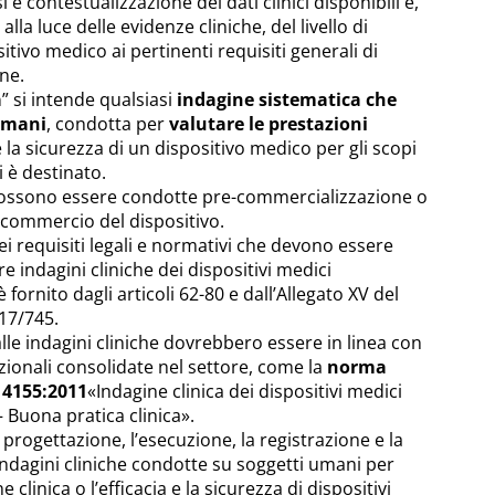
isi e contestualizzazione dei dati clinici disponibili e,
 alla luce delle evidenze cliniche, del livello di
itivo medico ai pertinenti requisiti generali di
ne.
a
” si intende qualsiasi
indagine sistematica che
umani
, condotta per
valutare le prestazioni
 e la sicurezza di un dispositivo medico per gli scopi
i è destinato.
 possono essere condotte pre-commercializzazione o
 commercio del dispositivo.
i requisiti legali e normativi che devono essere
e indagini cliniche dei dispositivi medici
fornito dagli articoli 62-80 e dall’Allegato XV del
17/745.
alle indagini cliniche dovrebbero essere in linea con
azionali consolidate nel settore, come la
norma
14155:2011
«Indagine clinica dei dispositivi medici
 Buona pratica clinica».
 progettazione, l’esecuzione, la registrazione e la
ndagini cliniche condotte su soggetti umani per
 clinica o l’efficacia e la sicurezza di dispositivi