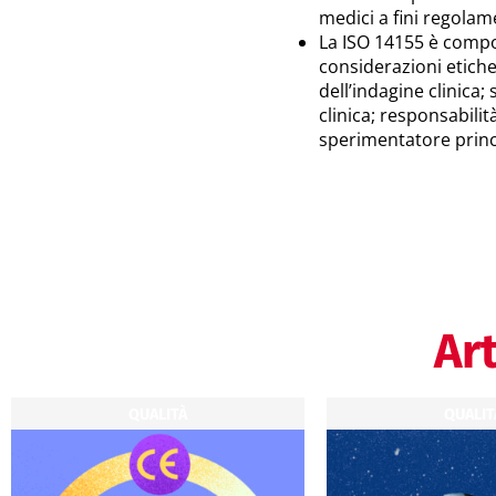
medici a fini regolam
La ISO 14155 è compos
considerazioni etiche
dell’indagine clinica
clinica; responsabili
sperimentatore princ
Art
QUALITÀ
QUALIT