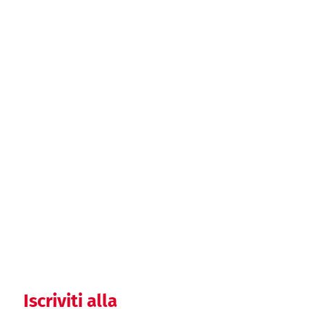
Gap Analysis del
SGQ rispetto ai
requisiti ISO13485
Preparazione della
documentazione
del SGQ
Helpdesk SGQ
Iscriviti alla