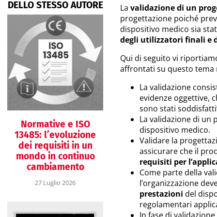
DELLO STESSO AUTORE
La
validazione di un prog
progettazione poiché preved
dispositivo medico sia sta
degli utilizzatori finali e
Qui di seguito vi riportia
affrontati su questo tema n
La validazione consis
evidenze oggettive, ch
sono stati soddisfatti
La validazione di un
Normative e ISO
dispositivo medico.
13485: l’evoluzione
Validare la progettazi
dei requisiti in un
assicurare che il pro
mondo in continuo
requisiti per l’appli
cambiamento
Come parte della vali
l’organizzazione dev
27 Luglio 2026
prestazioni
del dispo
regolamentari applica
In fase di validazione