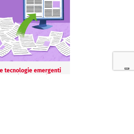
e tecnologie emergenti
Normative e ISO 13
 l’adozione della iso
l’evoluzione dei req
3485: come la
in un mondo in con
igitalizzazione impatta
cambiamento
l sistema di gestione per
27 Luglio 2026
a qualità
Mariagiulia Biscaro
5 Maggio 2026
La ISO 13485 continua 
eronica Grigio
evolversi per risponder
a digitalizzazione sta
nuove esigenze del set