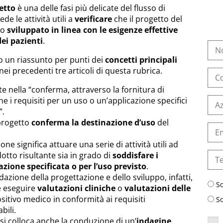
etto
è una delle fasi più delicate del flusso di
e le attività utili a
verificare
che il progetto del
to
sviluppato in linea con le esigenze effettive
 dei pazienti
.
mo un riassunto per punti dei
concetti principali
ei precedenti tre articoli di questa rubrica.
te nella “conferma, attraverso la fornitura di
e i requisiti per un uso o un’applicazione specifici
”.
 progetto
conferma la destinazione d’uso
del
one significa attuare una serie di attività utili ad
dotto risultante sia in grado di
soddisfare i
cazione specificata o per l’uso previsto
.
dazione della progettazione e dello sviluppo, infatti,
S
e eseguire
valutazioni cliniche
o
valutazioni delle
sitivo medico in conformità ai requisiti
S
bili.
 si colloca anche la conduzione di un’
indagine