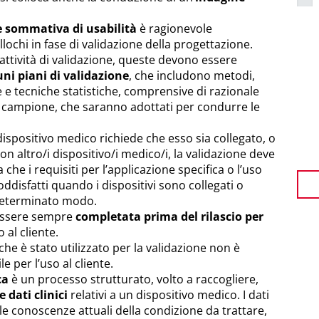
 sommativa di usabilità
è ragionevole
lochi in fase di validazione della progettazione.
attività di validazione, queste devono essere
ni piani di validazione
, che includono metodi,
ne e tecniche statistiche, comprensive di razionale
l campione, che saranno adottati per condurre le
 dispositivo medico richiede che esso sia collegato, o
on altro/i dispositivo/i medico/i, la validazione deve
che i requisiti per l’applicazione specifica o l’uso
oddisfatti quando i dispositivi sono collegati o
 determinato modo.
 essere sempre
completata prima del rilascio per
 al cliente.
che è stato utilizzato per la validazione non è
e per l’uso al cliente.
ca
è un processo strutturato, volto a raccogliere,
 dati clinici
relativi a un dispositivo medico. I dati
e conoscenze attuali della condizione da trattare,