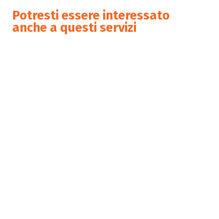
Potresti essere interessato
anche a questi servizi
Preparazione e affiancamento
per audit di certificazione
Helpdesk SGQ
Formazione SGQ