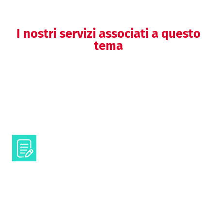
I nostri servizi associati a questo
tema
Il manuale per l’informatore
scientifico
Testi e contenuti scientifici
Comunicazione visuale