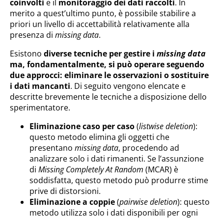
coinvolti
e il
monitoraggio dei dati raccolti
. In
merito a quest’ultimo punto, è possibile stabilire a
priori un livello di accettabilità relativamente alla
presenza di
missing data
.
Esistono
diverse tecniche per gestire i
missing data
ma, fondamentalmente, si può operare seguendo
due approcci: eliminare le osservazioni o sostituire
i dati mancanti
. Di seguito vengono elencate e
descritte brevemente le tecniche a disposizione dello
sperimentatore.
Eliminazione caso per caso
(
listwise deletion
):
questo metodo elimina gli oggetti che
presentano
missing data
, procedendo ad
analizzare solo i dati rimanenti. Se l’assunzione
di
Missing Completely At Random
(MCAR) è
soddisfatta, questo metodo può produrre stime
prive di distorsioni.
Eliminazione a coppie
(
pairwise deletion
): questo
metodo utilizza solo i dati disponibili per ogni