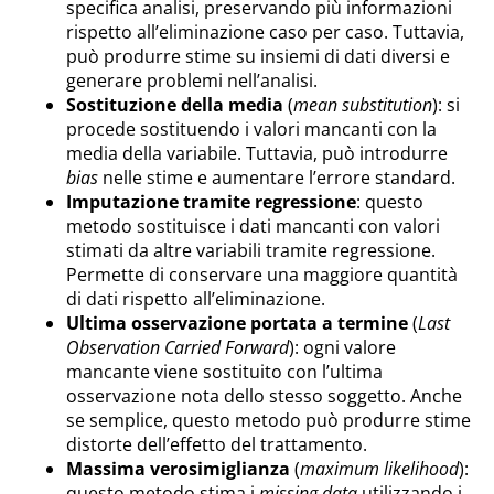
specifica analisi, preservando più informazioni
rispetto all’eliminazione caso per caso. Tuttavia,
può produrre stime su insiemi di dati diversi e
generare problemi nell’analisi.
Sostituzione della media
(
mean substitution
): si
procede sostituendo i valori mancanti con la
media della variabile. Tuttavia, può introdurre
bias
nelle stime e aumentare l’errore standard.
Imputazione tramite regressione
: questo
metodo sostituisce i dati mancanti con valori
stimati da altre variabili tramite regressione.
Permette di conservare una maggiore quantità
di dati rispetto all’eliminazione.
Ultima osservazione portata a termine
(
Last
Observation Carried Forward
): ogni valore
mancante viene sostituito con l’ultima
osservazione nota dello stesso soggetto. Anche
se semplice, questo metodo può produrre stime
distorte dell’effetto del trattamento.
Massima verosimiglianza
(
maximum likelihood
):
questo metodo stima i
missing data
utilizzando i