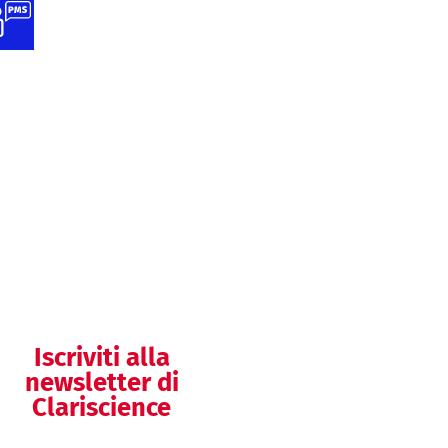
Supporto alle
attività di PMS
Preparazione della
documentazione
del SGQ
Helpdesk
regolatorio
Iscriviti alla
newsletter di
Clariscience