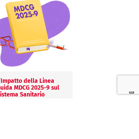
’Impatto della Linea
L’importazione in E
uida MDCG 2025-9 sul
di DM provenienti d
istema Sanitario
Paesi extra-UE
uropeo
29 Luglio 2026
0 Giugno 2026
Margherita Fort
argherita Fort
Importare dispositivi m
a MDCG 2025-9 definisce
da Paesi extra-UE com
riteri, vantaggi e obblighi per
obblighi precisi in mate