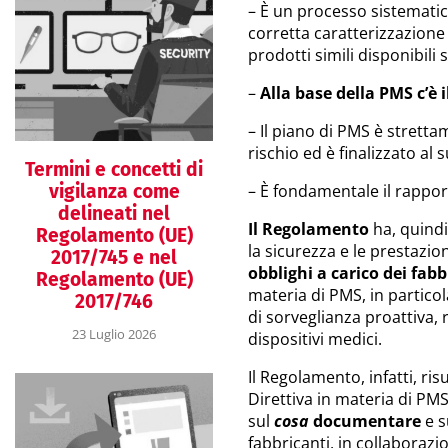
– È un processo sistematic
corretta caratterizzazione 
prodotti simili disponibili
–
Alla base della PMS c’è 
– Il piano di PMS è strett
rischio ed è finalizzato a
Termini e concetti di
vigilanza come
– È fondamentale il rapport
delineati nel
Il Regolamento
ha, quindi
Regolamento (UE)
la sicurezza e le prestazio
2017/745 e nel
obblighi a carico dei fabbr
Regolamento (UE)
materia di PMS, in particol
2017/746
di sorveglianza proattiva,
23 Luglio 2026
dispositivi medici.
Il Regolamento, infatti, ri
Direttiva in materia di PM
sul
cosa
documentare
e s
fabbricanti, in collaborazi