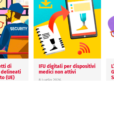
tti di
IFU digitali per dispositivi
L
 delineati
medici non attivi
G
o (UE)
S
8 Luglio 2026
E
Margherita Fort
UE)
1
Il Regolamento (UE)
M
2025/1234 amplia l’utilizzo
delle IFU elettroniche per i
L
dispositivi medici destinati a
c