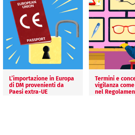
L’importazione in Europa
Termini e conce
di DM provenienti da
vigilanza come
Paesi extra-UE
nel Regolament
2017/745 e nel
29 Luglio 2026
Regolamento (
Margherita Fort
2017/746
Importare dispositivi medici
23 Luglio 2026
da Paesi extra-UE comporta
Margherita Fort
obblighi precisi in materia di