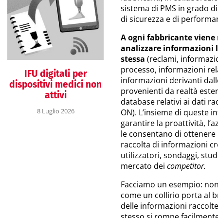
sistema di PMS in grado d
di sicurezza e di performan
A ogni fabbricante viene r
analizzare informazioni l
stessa
(reclami, informazi
processo, informazioni rel
IFU digitali per
informazioni derivanti dall
dispositivi medici non
provenienti da realtà ester
attivi
database relativi ai dati rac
8 Luglio 2026
ON). L’insieme di queste 
garantire la proattività, l’
le consentano di ottenere 
raccolta di informazioni c
utilizzatori, sondaggi, stu
mercato dei
competitor.
Facciamo un esempio: non 
come un collirio porta al b
delle informazioni raccolt
stesso si rompe facilmente 