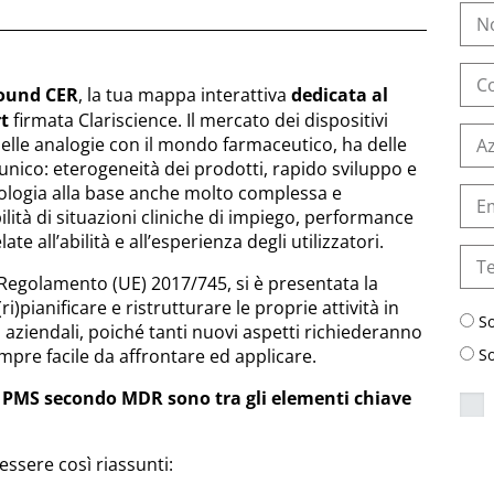
ound CER
, la tua mappa interattiva
dedicata al
t
firmata Clariscience. Il mercato dei dispositivi
lle analogie con il mondo farmaceutico, ha delle
 unico: eterogeneità dei prodotti, rapido sviluppo e
ologia alla base anche molto complessa e
ilità di situazioni cliniche di impiego, performance
e all’abilità e all’esperienza degli utilizzatori.
l Regolamento (UE) 2017/745, si è presentata la
i)pianificare e ristrutturare le proprie attività in
S
li aziendali, poiché tanti nuovi aspetti richiederanno
mpre facile da affrontare ed applicare.
S
di PMS secondo MDR sono tra gli elementi chiave
essere così riassunti: