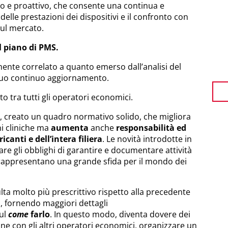
o e proattivo, che consente una continua e
delle prestazioni dei dispositivi e il confronto con
 sul mercato.
il piano di PMS.
amente correlato a quanto emerso dall’analisi del
l suo continuo aggiornamento.
o tra tutti gli operatori economici.
, creato un quadro normativo solido, che migliora
ni cliniche ma
aumenta
anche
responsabilità ed
icanti e dell’intera filiera
. Le novità introdotte in
are gli obblighi di garantire e documentare attività
 rappresentano una grande sfida per il mondo dei
sulta molto più prescrittivo rispetto alla precedente
S, fornendo maggiori dettagli
ul
come
farlo
. In questo modo, diventa dovere dei
one con gli altri operatori economici, organizzare un