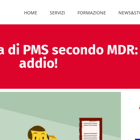
HOME
SERVIZI
FORMAZIONE
NEWS&ST
a di PMS secondo MDR: 
addio!