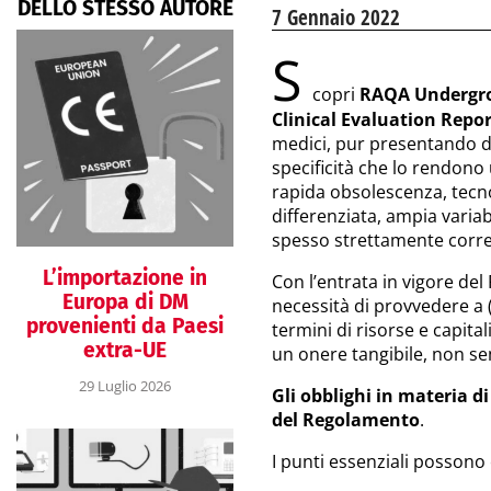
DELLO STESSO AUTORE
7 Gennaio 2022
S
copri
RAQA Undergr
Clinical Evaluation Repor
medici, pur presentando de
specificità che lo rendono
rapida obsolescenza, tecn
differenziata, ampia variab
spesso strettamente correlat
L’importazione in
Con l’entrata in vigore de
Europa di DM
necessità di provvedere a (r
provenienti da Paesi
termini di risorse e capita
extra-UE
un onere tangibile, non se
29 Luglio 2026
Gli obblighi in materia 
del Regolamento
.
I punti essenziali possono 