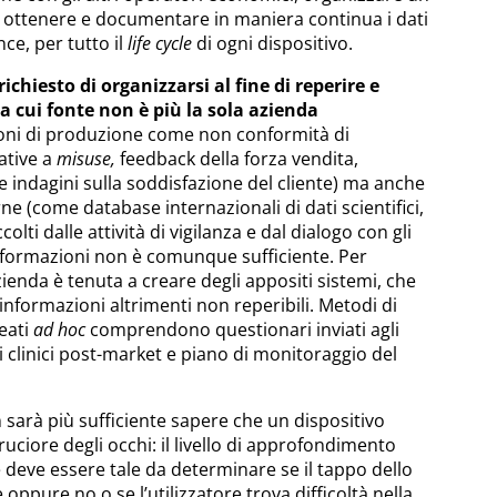
i ottenere e documentare in maniera continua i dati
ce, per tutto il
life cycle
di ogni dispositivo.
ichiesto di organizzarsi al fine di reperire e
a cui fonte non è più la sola azienda
oni di produzione come non conformità di
ative a
misuse,
feedback della forza vendita,
e indagini sulla soddisfazione del cliente) ma anche
ne (come database internazionali di dati scientifici,
colti dalle attività di vigilanza e dal dialogo con gli
informazioni non è comunque sufficiente. Per
azienda è tenuta a creare degli appositi sistemi, che
informazioni altrimenti non reperibili. Metodi di
reati
ad hoc
comprendono questionari inviati agli
di clinici post-market e piano di monitoraggio del
sarà più sufficiente sapere che un dispositivo
ruciore degli occhi: il livello di approfondimento
e deve essere tale da determinare se il tappo dello
oppure no o se l’utilizzatore trova difficoltà nella