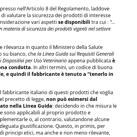
spresso nell’Articolo 8 del Regolamento, laddove
 di valutare la sicurezza dei prodotti di interesse
onsiderazione vari aspetti
se disponibili
tra cui :
“…
n materia di sicurezza dei prodotti vigenti nel settore
 rilevanza in quanto il Ministero della Salute
o su bianco, che
la Linea Guida sui Requisiti Generali
i Dispositivi per Uso Veterinario
appena pubblicata
è
uona condotta
. In altri termini, un codice di buona
le, e quindi il fabbricante è tenuto a “tenerlo in
 fabbricante italiano di questi prodotti che voglia
el precetto di legge,
non può esimersi dal
ato nella Linea Guida
: decidendo in che misura le
te sono applicabili al proprio prodotto e
plementarle o, al contrario, valutandone alcune
deguata giustificazione. Questo, in primis, per
di principi etici, ma anche e non meno rilevante,