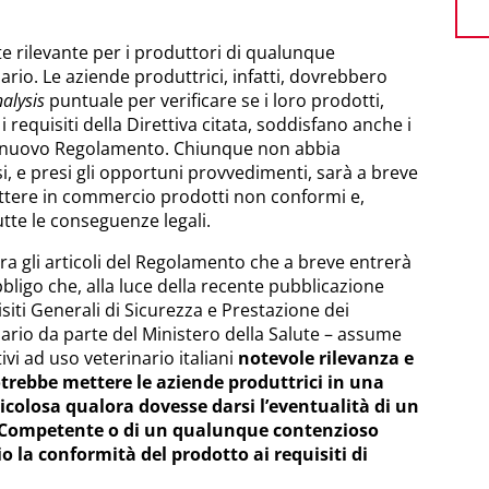
 rilevante per i produttori di qualunque
ario. Le aziende produttrici, infatti, dovrebbero
alysis
puntuale per verificare se i loro prodotti,
 requisiti della Direttiva citata, soddisfano anche i
del nuovo Regolamento. Chiunque non abbia
i, e presi gli opportuni provvedimenti, sarà a breve
ettere in commercio prodotti non conformi e,
utte le conseguenze legali.
tra gli articoli del Regolamento che a breve entrerà
bligo che, alla luce della recente pubblicazione
siti Generali di Sicurezza e Prestazione dei
nario da parte del Ministero della Salute – assume
tivi ad uso veterinario italiani
notevole rilevanza e
trebbe mettere le aziende produttrici in una
icolosa qualora dovesse darsi l’eventualità di un
à Competente o di un qualunque contenzioso
o la conformità del prodotto ai requisiti di