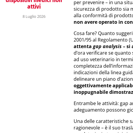
dispositivi medici non
per prevenire – in una situ
attivi
sicurezza di prodotto sia 
alla conformità di prodot
8 Luglio 2026
non avere operato in conf
Cosa fare? Quanto suggerito
2001/95 al Regolamento (
attenta
gap analysis
– si
d’ora verificare se quanto 
ad uso veterinario in termin
completezza dell’informazio
indicazioni della linea gui
delineare un piano d’azio
oggettivamente applicabi
inoppugnabile dimostra
Entrambe le attività: gap 
adeguamento possono giova
Una delle caratteristiche s
ragionevole – è il suo trasl