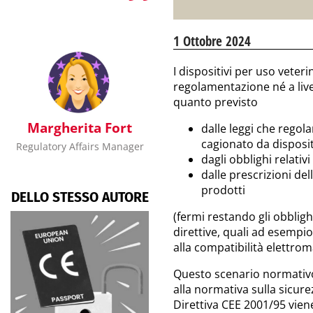
1 Ottobre 2024
I dispositivi per uso veter
regolamentazione né a live
quanto previsto
Margherita Fort
dalle leggi che regol
cagionato da dispositi
Regulatory Affairs Manager
dagli obblighi relati
dalle prescrizioni del
prodotti
DELLO STESSO AUTORE
(fermi restando gli obbligh
direttive, quali ad esempio
alla compatibilità elettrom
Questo scenario normativo 
alla normativa sulla sicurez
Direttiva CEE 2001/95 vien