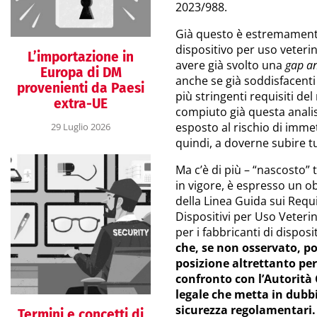
2023/988.
Già questo è estremamente
dispositivo per uso veterin
L’importazione in
avere già svolto una
gap an
Europa di DM
anche se già soddisfacenti i
provenienti da Paesi
più stringenti requisiti 
extra-UE
compiuto già questa analis
esposto al rischio di imm
29 Luglio 2026
quindi, a doverne subire t
Ma c’è di più – “nascosto” 
in vigore, è espresso un ob
della Linea Guida sui Requi
Dispositivi per Uso Veteri
per i fabbricanti di disposi
che, se non osservato, po
posizione altrettanto per
confronto con l’Autorit
legale che metta in dubbi
sicurezza regolamentari.
Termini e concetti di