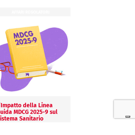
AFFARI REGOLATORI
AFFARI REGOLATOR
’Impatto della Linea
L’importazione in E
uida MDCG 2025-9 sul
di DM provenienti d
istema Sanitario
Paesi extra-UE
uropeo
29 Luglio 2026
0 Giugno 2026
Margherita Fort