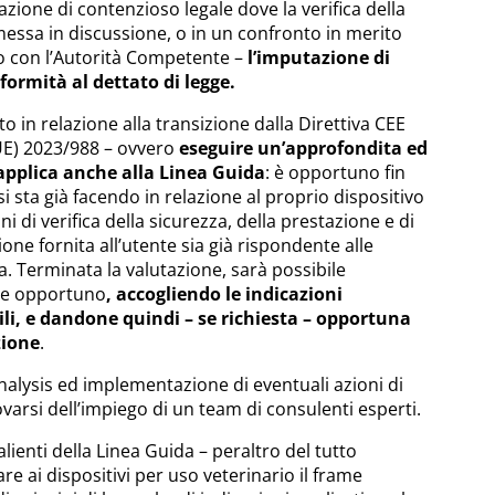
azione di contenzioso legale dove la verifica della
messa in discussione, o in un confronto in merito
to con l’Autorità Competente –
l’imputazione di
ormità al dettato di legge.
 in relazione alla transizione dalla Direttiva CEE
UE) 2023/988 – ovvero
eseguire un’approfondita ed
 applica anche alla Linea Guida
: è opportuno fin
si sta già facendo in relazione al proprio dispositivo
i di verifica della sicurezza, della prestazione e di
ne fornita all’utente sia già rispondente alle
da. Terminata la valutazione, sarà possibile
ne opportuno
, accogliendo le indicazioni
li, e dandone quindi – se richiesta – opportuna
zione
.
analysis ed implementazione di eventuali azioni di
rsi dell’impiego di un team di consulenti esperti.
alienti della Linea Guida – peraltro del tutto
are ai dispositivi per uso veterinario il frame