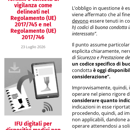
vigilanza come
L’obbligo in questione è e
delineati nel
viene affermato che al fine
Regolamento (UE)
devono
essere tenuti in c
2017/745 e nel
h) codici di buona condotta i
Regolamento (UE)
interessato”
.
2017/746
Il punto assume particolare
23 Luglio 2026
esplicita chiaramente, ner
di Sicurezza e Prestazione de
un codice specifico di b
condotta
è oggi disponibi
considerazione”.
Improvvisamente, quindi, il
operare nel pieno rigore d
considerare quanto indic
indicazioni in esse riporta
procedendo, quindi, ad im
non applicabili, dandone a
IFU digitali per
operare attenendosi a soli