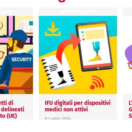
LATORI
AFFARI REGOLATORI
tti di
IFU digitali per dispositivi
L
 delineati
medici non attivi
G
o (UE)
S
8 Luglio 2026
E
Margherita Fort
UE)
1