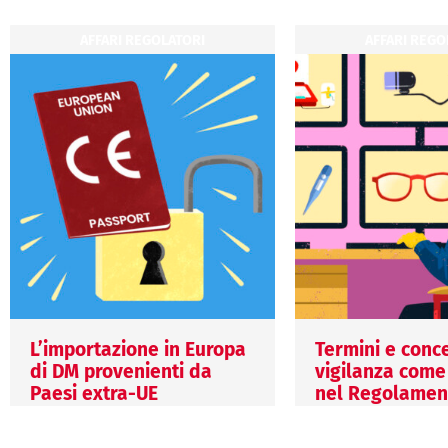
AFFARI REGOLATORI
AFFARI REGO
L’importazione in Europa
Termini e conce
di DM provenienti da
vigilanza come
Paesi extra-UE
nel Regolament
2017/745 e nel
29 Luglio 2026
Regolamento (
Margherita Fort