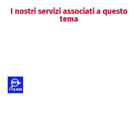
I nostri servizi associati a questo
tema
Supporto per l’accesso a mercati
extra-UE
Classificazione dei dispositivi medici
e IVD
Helpdesk regolatorio