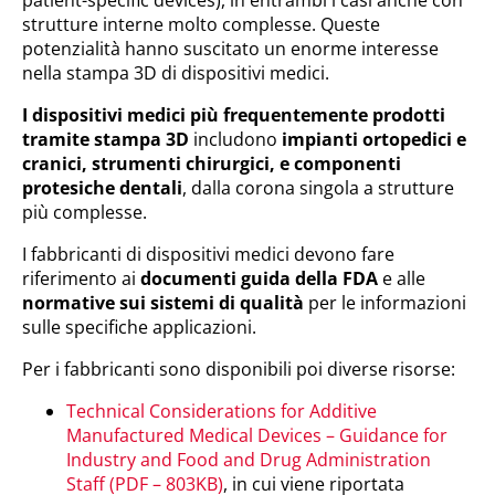
patient-specific devices), in entrambi i casi anche con
strutture interne molto complesse. Queste
potenzialità hanno suscitato un enorme interesse
nella stampa 3D di dispositivi medici.
I dispositivi medici più frequentemente prodotti
tramite stampa 3D
includono
impianti ortopedici e
cranici, strumenti chirurgici, e componenti
protesiche dentali
, dalla corona singola a strutture
più complesse.
I fabbricanti di dispositivi medici devono fare
riferimento ai
documenti guida della FDA
e alle
normative sui sistemi di qualità
per le informazioni
sulle specifiche applicazioni.
Per i fabbricanti sono disponibili poi diverse risorse:
Technical Considerations for Additive
Manufactured Medical Devices – Guidance for
Industry and Food and Drug Administration
Staff (PDF – 803KB)
, in cui viene riportata