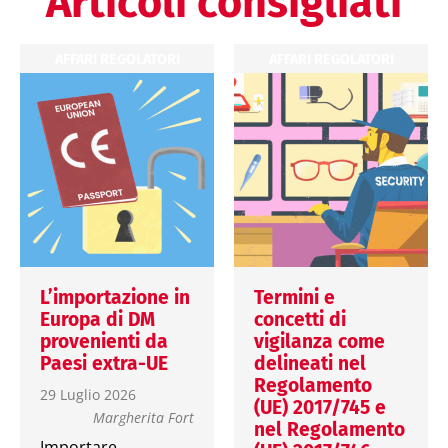
Articoli consigliati
AFFARI REGOLATORI
AFFARI REGOLATORI
L’importazione in
Termini e
Europa di DM
concetti di
provenienti da
vigilanza come
Paesi extra-UE
delineati nel
Regolamento
29 Luglio 2026
(UE) 2017/745 e
Margherita Fort
nel Regolamento
Importare