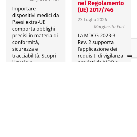
nel Regolamento
Importare
(UE) 2017/746
dispositivi medici da
23 Luglio 2026
Paesi extra-UE
Margherita Fort
comporta obblighi
precisi in materia di
La MDCG 2023-3
conformità,
Rev. 2 supporta
sicurezza e
l’applicazione dei
tracciabilità. Scopri
requisiti di vigilanza
il ruolo e…
previsti da MDR e
IVDR, chiarendo
termini, criteri di…