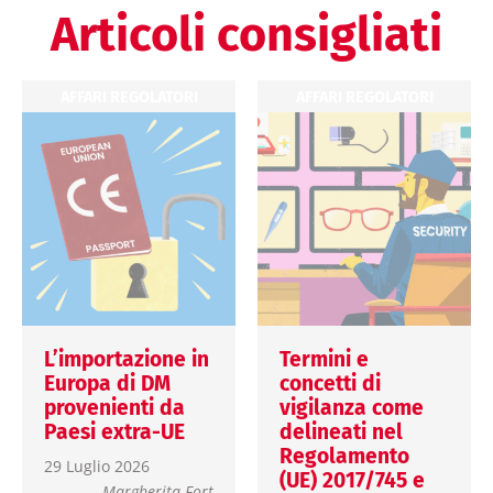
Articoli consigliati
AFFARI REGOLATORI
AFFARI REGOLATORI
L’importazione in
Termini e
Europa di DM
concetti di
provenienti da
vigilanza come
Paesi extra-UE
delineati nel
Regolamento
29 Luglio 2026
(UE) 2017/745 e
Margherita Fort