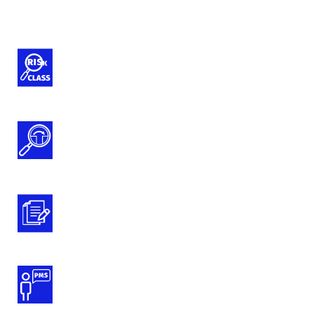
Classificazione dei dispositivi medici
e IVD
Gap Analysis Documentazione Tecnica
MDR e IVDR
Preparazione della documentazione
tecnica
Supporto alle attività di PMS