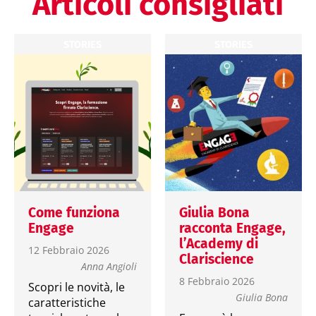
Articoli consigliati
STORIES
STORIES
Come funziona
Giulia Bona
Engage
racconta Engage,
l’Academy di
12 Febbraio 2026
Clariscience
Anna Angioli
8 Febbraio 2026
Scopri le novità, le
Giulia Bona
caratteristiche