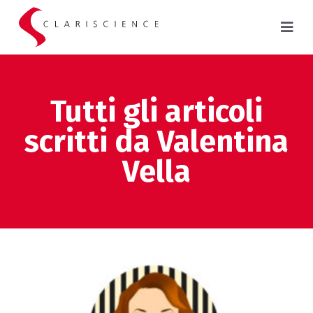
Tutti gli articoli
scritti da Valentina
Vella