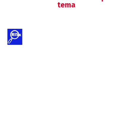
tema
Attività di analisi dei rischi
Audit interno
Helpdesk SGQ