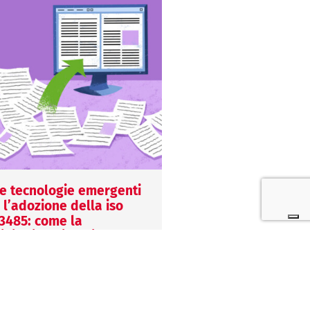
e tecnologie emergenti
Normative e ISO 13
 l’adozione della iso
l’evoluzione dei req
3485: come la
in un mondo in con
igitalizzazione impatta
cambiamento
l sistema di gestione per
27 Luglio 2026
a qualità
Mariagiulia Biscaro
5 Maggio 2026
La ISO 13485 continua 
eronica Grigio
evolversi per risponder