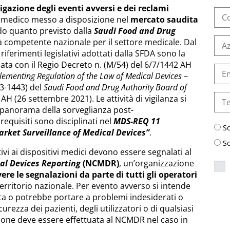
igazione degli eventi avversi e dei reclami
vo medico messo a disposizione nel
mercato saudita
do quanto previsto dalla
Saudi Food and Drug
ità competente nazionale per il settore medicale. Dal
riferimenti legislativi adottati dalla SFDA sono la
ta con il Regio Decreto n. (M/54) del 6/7/1442 AH
lementing Regulation of the Law of Medical Devices
–
-3-1443) del
Saudi Food and Drug Authority Board of
AH (26 settembre 2021). Le attività di vigilanza si
 panorama della sorveglianza post-
requisiti sono disciplinati nel
MDS-REQ 11
S
rket Surveillance of Medical Devices”
.
S
ativi ai dispositivi medici devono essere segnalati al
al Devices Reporting
(NCMDR)
, un’organizzazione
vere le segnalazioni da parte di tutti gli operatori
erritorio nazionale. Per evento avverso si intende
ta o potrebbe portare a problemi indesiderati o
curezza dei pazienti, degli utilizzatori o di qualsiasi
ione deve essere effettuata al NCMDR nel caso in