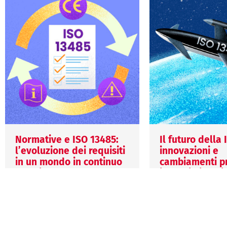
Normative e ISO 13485:
Il futuro della
l’evoluzione dei requisiti
innovazioni e
in un mondo in continuo
cambiamenti pr
cambiamento
i prossimi anni
27 Luglio 2026
29 Giugno 2026
Mariagiulia Biscaro
Veronica Grigio
La ISO 13485 continua a
La prossima evolu
evolversi per rispondere alle
ISO 13485 potreb