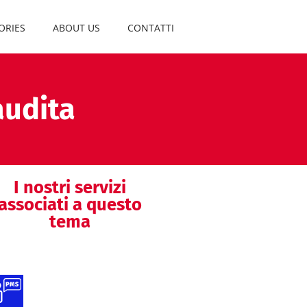
ORIES
ABOUT US
CONTATTI
audita
I nostri servizi
associati a questo
tema
Supporto alle
attività di PMS