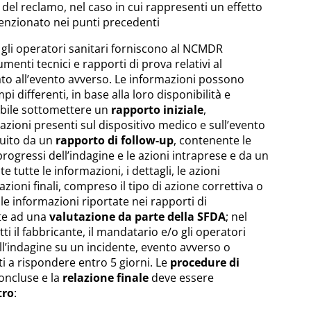
 del reclamo, nel caso in cui rappresenti un effetto
nzionato nei punti precedenti
e gli operatori sanitari forniscono al NCMDR
umenti tecnici e rapporti di prova relativi al
to all’evento avverso. Le informazioni possono
i differenti, in base alla loro disponibilità e
ssibile sottomettere un
rapporto iniziale
,
azioni presenti sul dispositivo medico e sull’evento
guito da un
rapporto di follow-up
, contenente le
progressi dell’indagine e le azioni intraprese e da un
e tutte le informazioni, i dettagli, le azioni
ioni finali, compreso il tipo di azione correttiva o
le informazioni riportate nei rapporti di
te ad una
valutazione da parte della SFDA
; nel
ti il fabbricante, il mandatario e/o gli operatori
ll’indagine su un incidente, evento avverso o
i a rispondere entro 5 giorni. Le
procedure di
oncluse e la
relazione finale
deve essere
tro
: