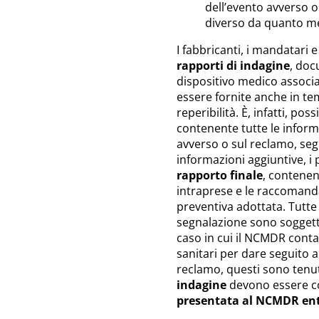
dell’evento avverso o
diverso da quanto me
I fabbricanti, i mandatari 
rapporti di indagine
, doc
dispositivo medico associa
essere fornite anche in temp
reperibilità. È, infatti, po
contenente tutte le inform
avverso o sul reclamo, se
informazioni aggiuntive, i 
rapporto finale
, contenent
intraprese e le raccomandaz
preventiva adottata. Tutte 
segnalazione sono sogget
caso in cui il NCMDR contat
sanitari per dare seguito a
reclamo, questi sono tenut
indagine
devono essere c
presentata al NCMDR en