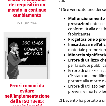
cui:
dei requisiti in un
1) Si è verificato uno dei s
mondo in continuo
cambiamento
Malfunzionamento o 
27 Luglio 2026
prestazioni
(inteso c
conformità alla desti
fabbricante)
Progettazione o pr
Inesattezza nell’eti
materiale promozion
Minaccia significati
Errore di utilizzo
che
per la salute pubblic
Errore di utilizzo la
c’è stata una modifi
portare alla morte o 
Errori comuni da
Errore di utilizzo per
evitare
prevenire morte o les
nell’implementazione
2) L’evento ha portato a un
della ISO 13485: