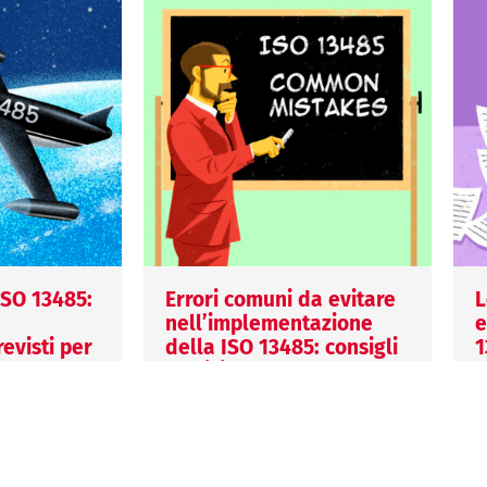
 ISO 13485:
Errori comuni da evitare
L
nell’implementazione
e
evisti per
della ISO 13485: consigli
1
pratici
d
i
15 Giugno 2026
l
Mariagiulia Biscaro
2
zione della
Gli errori più comuni
V
be
nell’implementazione della