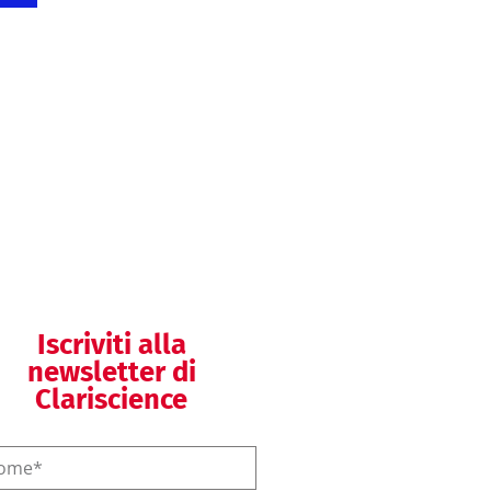
Supporto per
l’accesso a mercati
extra-UE
Formazione
regolatoria
Iscriviti alla
newsletter di
Clariscience