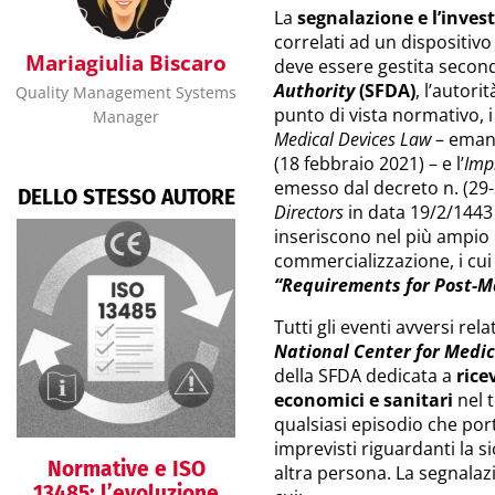
La
segnalazione e l’invest
correlati ad un dispositi
Mariagiulia Biscaro
deve essere gestita secon
Authority
(SFDA)
, l’autor
Quality Management Systems
punto di vista normativo, i 
Manager
Medical Devices Law
– emana
(18 febbraio 2021) – e l’
Imp
emesso dal decreto n. (29
DELLO STESSO AUTORE
Directors
in data 19/2/1443 
inseriscono nel più ampio
commercializzazione, i cui 
“Requirements for Post-Ma
Tutti gli eventi avversi rel
National Center for Medic
della SFDA dedicata a
rice
economici e sanitari
nel t
qualsiasi episodio che por
imprevisti riguardanti la si
Normative e ISO
altra persona. La segnalaz
13485: l’evoluzione