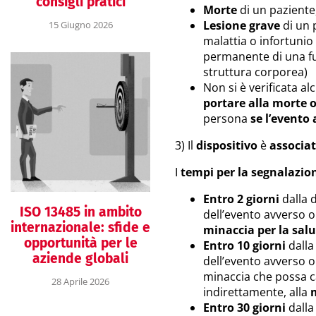
consigli pratici
Morte
di un paziente,
Lesione grave
di un 
15 Giugno 2026
malattia o infortuni
permanente di una f
struttura corporea)
Non si è verificata a
portare alla morte o
persona
se l’evento 
3) Il
dispositivo
è
associat
I
tempi per la segnalazio
Entro 2 giorni
dalla d
ISO 13485 in ambito
dell’evento avverso o
internazionale: sfide e
minaccia per la sal
opportunità per le
Entro 10 giorni
dalla 
aziende globali
dell’evento avverso o
minaccia che possa c
28 Aprile 2026
indirettamente, alla
m
Entro 30 giorni
dalla 