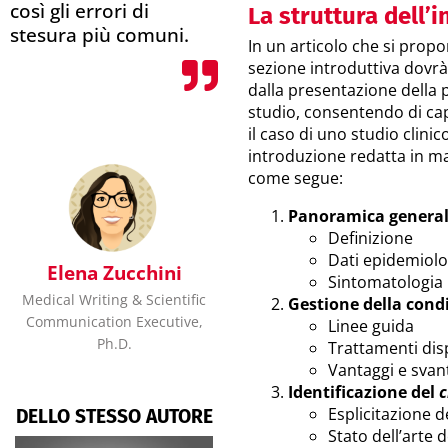
così gli errori di
La struttura dell’
stesura più comuni.
In un articolo che si propon
sezione introduttiva dovrà 
dalla presentazione della p
studio, consentendo di ca
il caso di uno studio clini
introduzione redatta in m
come segue:
Panoramica generale
Definizione
Dati epidemiolo
Elena Zucchini
Sintomatologia
Medical Writing & Scientific
Gestione della condi
Communication Executive,
Linee guida
Ph.D.
Trattamenti disp
Vantaggi e svant
Identificazione del
c
Esplicitazione d
DELLO STESSO AUTORE
Stato dell’arte d