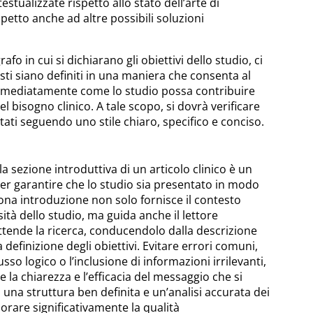
tualizzate rispetto allo stato dell’arte di
spetto anche ad altre possibili soluzioni
afo in cui si dichiarano gli obiettivi dello studio, ci
sti siano definiti in una maniera che consenta al
mmediatamente come lo studio possa contribuire
el bisogno clinico. A tale scopo, si dovrà verificare
rtati seguendo uno stile chiaro, specifico e conciso.
lla sezione introduttiva di un articolo clinico è un
r garantire che lo studio sia presentato in modo
na introduzione non solo fornisce il contesto
ssità dello studio, ma guida anche il lettore
ottende la ricerca, conducendolo dalla descrizione
a definizione degli obiettivi. Evitare errori comuni,
so logico o l’inclusione di informazioni irrilevanti,
la chiarezza e l’efficacia del messaggio che si
 una struttura ben definita e un’analisi accurata dei
iorare significativamente la qualità