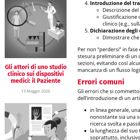
Introduzione del tr
Descrizione del
Giustificazione 
clinico (e.g., su
Dichiarazione degli 
Dimostrare che 
Per non “perdersi” in fase 
stesura preliminare di un o
sezioni, evitando così alcu
Gli attori di uno studio
mancanza di un flusso logic
clinico sui dispositivi
medici: il Paziente
Errori comuni
Gli errori che si commett
13 Maggio 2026
dell’introduzione di un art
in linea generale, un
nonostante sia una s
ricerca svolta e passi
la lunghezza del suo 
soprattutto, inclusivo 