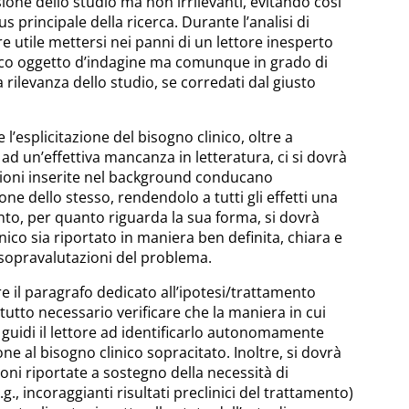
ione dello studio ma non irrilevanti, evitando così
us principale della ricerca. Durante l’analisi di
e utile mettersi nei panni di un lettore inesperto
nico oggetto d’indagine ma comunque in grado di
a rilevanza dello studio, se corredati dal giusto
l’esplicitazione del bisogno clinico, oltre a
ad un’effettiva mancanza in letteratura, ci si dovrà
zioni inserite nel background conducano
one dello stesso, rendendolo a tutti gli effetti una
nto, per quanto riguarda la sua forma, si dovrà
inico sia riportato in maniera ben definita, chiara e
 sopravalutazioni del problema.
e il paragrafo dedicato all’ipotesi/trattamento
tutto necessario verificare che la maniera in cui
 guidi il lettore ad identificarlo autonomamente
e al bisogno clinico sopracitato. Inoltre, si dovrà
oni riportate a sostegno della necessità di
g., incoraggianti risultati preclinici del trattamento)