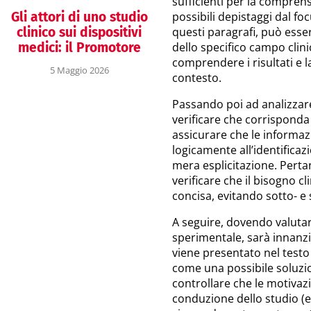
sufficienti per la comprens
Gli attori di uno studio
possibili depistaggi dal foc
clinico sui dispositivi
questi paragrafi, può esser
medici: il Promotore
dello specifico campo cli
comprendere i risultati e l
5 Maggio 2026
contesto.
Passando poi ad analizzare 
verificare che corrisponda 
assicurare che le informa
logicamente all’identificazi
mera esplicitazione. Perta
verificare che il bisogno cl
concisa, evitando sotto- e
A seguire, dovendo valutar
sperimentale, sarà innanzi
viene presentato nel testo
come una possibile soluzion
controllare che le motivazi
conduzione dello studio (e.