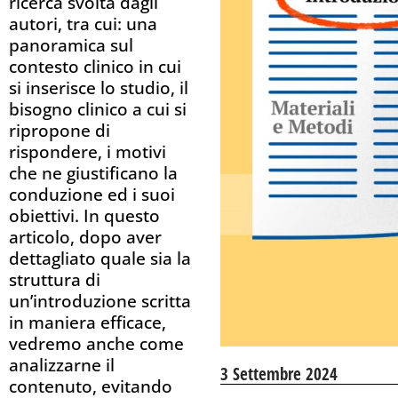
ricerca svolta dagli
autori, tra cui: una
panoramica sul
contesto clinico in cui
si inserisce lo studio, il
bisogno clinico a cui si
ripropone di
rispondere, i motivi
che ne giustificano la
conduzione ed i suoi
obiettivi. In questo
articolo, dopo aver
dettagliato quale sia la
struttura di
un’introduzione scritta
in maniera efficace,
vedremo anche come
analizzarne il
3 Settembre 2024
contenuto, evitando