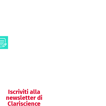
Clinical writing
Testi e contenuti
scientifici
Comunicazione
visuale
Iscriviti alla
newsletter di
Clariscience