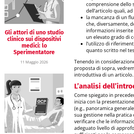
comprensione dello st
dell’articolo quali, a
la mancanza di un flu
che, diversamente, d
informazioni inserit
Gli attori di uno studio
un elevato grado di 
clinico sui dispositivi
l’utilizzo di riferimen
medici: lo
quanto scritto nel te
Sperimentatore
Tenendo in considerazione 
11 Maggio 2026
proposta di sopra, vedrem
introduttiva di un articolo.
L’analisi dell’intr
Come spiegato in preceden
inizia con la presentazione 
(e.g., panoramica generale 
sua gestione nella pratica c
verificare che le informaz
adeguato livello di approfo