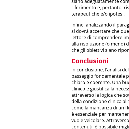
siano adeguatamente contes
riferimento e, pertanto, ri
terapeutiche e/o ipotesi.
Infine, analizzando il paragr
si dovrà accertare che que
lettore di comprendere i
alla risoluzione (o meno) d
che gli obiettivi siano ripo
Conclusioni
In conclusione, l’analisi de
passaggio fondamentale pe
chiaro e coerente. Una buo
clinico e giustifica la nece
attraverso la logica che s
della condizione clinica all
come la mancanza di un flus
è essenziale per mantenere 
vuole veicolare. Attraverso
contenuti, è possibile migl