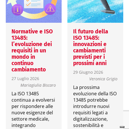
Normative e ISO
Il futuro della
13485:
ISO 13485:
l’evoluzione dei
innovazioni e
requisiti in un
cambiamenti
mondo in
previsti per i
continuo
prossimi anni
cambiamento
29 Giugno 2026
27 Luglio 2026
Veronica Grigio
Mariagiulia Biscaro
La prossima
La ISO 13485
evoluzione della ISO
continua a evolversi
13485 potrebbe
per rispondere alle
introdurre nuovi
nuove esigenze del
requisiti legati a
settore medicale,
digitalizzazione,
integrando
sostenibilità e