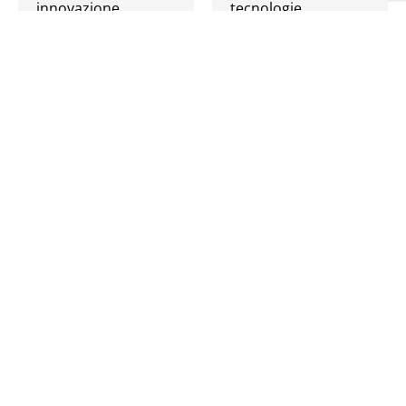
innovazione
tecnologie
tecnologica,
emergenti,
digitalizzazione e
rendendo i sistemi…
requisiti…