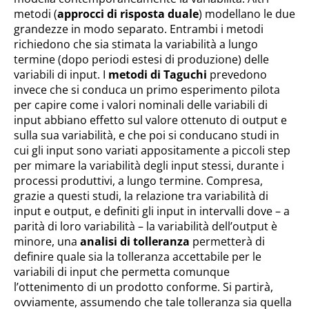
metodi (
approcci di risposta duale
) modellano le due
grandezze in modo separato. Entrambi i metodi
richiedono che sia stimata la variabilità a lungo
termine (dopo periodi estesi di produzione) delle
variabili di input. I
metodi di Taguchi
prevedono
invece che si conduca un primo esperimento pilota
per capire come i valori nominali delle variabili di
input abbiano effetto sul valore ottenuto di output e
sulla sua variabilità, e che poi si conducano studi in
cui gli input sono variati appositamente a piccoli step
per mimare la variabilità degli input stessi, durante i
processi produttivi, a lungo termine. Compresa,
grazie a questi studi, la relazione tra variabilità di
input e output, e definiti gli input in intervalli dove – a
parità di loro variabilità – la variabilità dell’output è
minore, una
analisi di tolleranza
permetterà di
definire quale sia la tolleranza accettabile per le
variabili di input che permetta comunque
l’ottenimento di un prodotto conforme. Si partirà,
ovviamente, assumendo che tale tolleranza sia quella