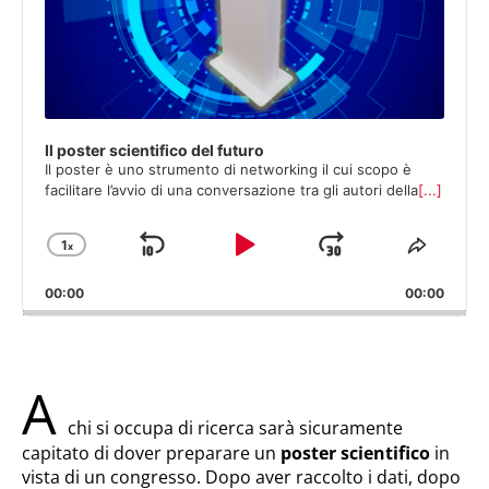
Il poster scientifico del futuro
Il poster è uno strumento di networking il cui scopo è
facilitare l’avvio di una conversazione tra gli autori della
[...]
1
x
Salta
Play
Salta
Cambia
Condiv
velocità
quest
Indietro
Pausa
Avanti
00:00
di
00:00
episod
riproduzione
A
chi si occupa di ricerca sarà sicuramente
capitato di dover preparare un
poster scientifico
in
vista di un congresso. Dopo aver raccolto i dati, dopo