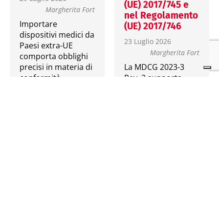
(UE) 2017/745 e
Margherita Fort
nel Regolamento
Importare
(UE) 2017/746
dispositivi medici da
23 Luglio 2026
Paesi extra-UE
Margherita Fort
comporta obblighi
precisi in materia di
La MDCG 2023-3
conformità,
Rev. 2 supporta
sicurezza e
l’applicazione dei
tracciabilità. Scopri
requisiti di vigilanza
il ruolo e…
previsti da MDR e
IVDR, chiarendo
termini, criteri di…