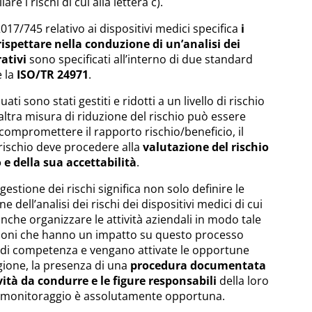
re i rischi di cui alla lettera c).
017/745 relativo ai dispositivi medici specifica
i
 rispettare nella conduzione di un’analisi dei
ativi
sono specificati all’interno di due standard
 la
ISO/TR 24971
.
duati sono stati gestiti e ridotti a un livello di rischio
altra misura di riduzione del rischio può essere
ompromettere il rapporto rischio/beneficio, il
rischio deve procedere alla
valutazione del rischio
e della sua accettabilità
.
estione dei rischi significa non solo definire le
 dell’analisi dei rischi dei dispositivi medici di cui
anche organizzare le attività aziendali in modo tale
zioni che hanno un impatto su questo processo
i di competenza e vengano attivate le opportune
gione, la presenza di una
procedura documentata
vità da condurre e le figure responsabili
della loro
o monitoraggio è assolutamente opportuna.