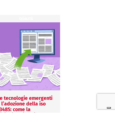
QUALITÀ
QUALITÀ
e tecnologie emergenti
Normative e ISO 13
 l’adozione della iso
l’evoluzione dei req
3485: come la
in un mondo in con