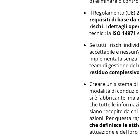
d)
eliminare o controlla
Il Regolamento (UE) 2
requisiti di base da
rischi
. I
dettagli oper
tecnici: la
ISO 14971
e
Se tutti i rischi indivi
accettabile e nessun’
implementata senza c
team di gestione del 
residuo complessivo 
Creare un sistema di g
modalità di conduzione
si è fabbricante, ma 
che tutte le informa
siano recepite da ch
azioni. Per questa ra
che definisca le atti
attuazione e del lor