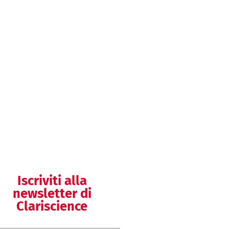
Preparazione della
documentazione
del SGQ
Helpdesk SGQ
Helpdesk
regolatorio
Iscriviti alla
newsletter di
Clariscience