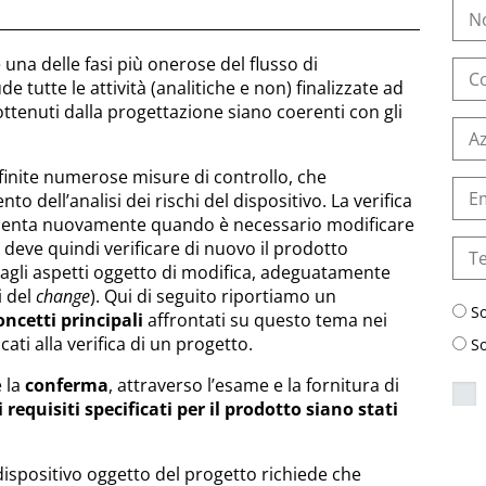
è una delle fasi più onerose del flusso di
e tutte le attività (analitiche e non) finalizzate ad
ottenuti dalla progettazione siano coerenti con gli
finite numerose misure di controllo, che
 dell’analisi dei rischi del dispositivo. La verifica
esenta nuovamente quando è necessario modificare
 deve quindi verificare di nuovo il prodotto
agli aspetti oggetto di modifica, adeguatamente
i del
change
). Qui di seguito riportiamo un
S
oncetti principali
affrontati su questo tema nei
cati alla verifica di un progetto.
S
e la
conferma
, attraverso l’esame e la fornitura di
i requisiti specificati per il prodotto siano stati
 dispositivo oggetto del progetto richiede che