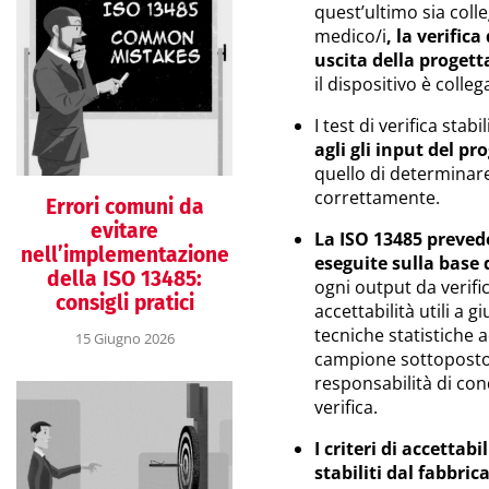
quest’ultimo sia colle
medico/i
, la verific
uscita della progett
il dispositivo è colle
I test di verifica stab
agli gli input del pr
quello di determinare
correttamente.
Errori comuni da
evitare
La ISO 13485 preved
nell’implementazione
eseguite sulla base 
della ISO 13485:
ogni output da verifica
consigli pratici
accettabilità utili a g
tecniche statistiche 
15 Giugno 2026
campione sottoposto a
responsabilità di con
verifica.
I criteri di accettabi
stabiliti dal fabbri