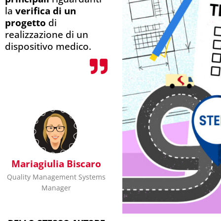
la
verifica di un
progetto
di
realizzazione di un
dispositivo medico.
Mariagiulia Biscaro
Quality Management Systems
Manager