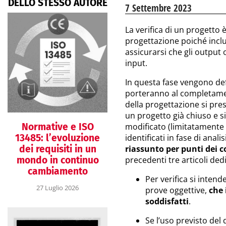
DELLO STESSO AUTORE
7 Settembre 2023
La verifica di un progetto 
progettazione poiché includ
assicurarsi che gli output 
input.
In questa fase vengono de
porteranno al completamento
della progettazione si pr
un progetto già chiuso e si
Normative e ISO
modificato (limitatamente 
13485: l’evoluzione
identificati in fase di analis
dei requisiti in un
riassunto per punti dei c
mondo in continuo
precedenti tre articoli dedi
cambiamento
Per verifica si intend
27 Luglio 2026
prove oggettive,
che 
soddisfatti
.
Se l’uso previsto del