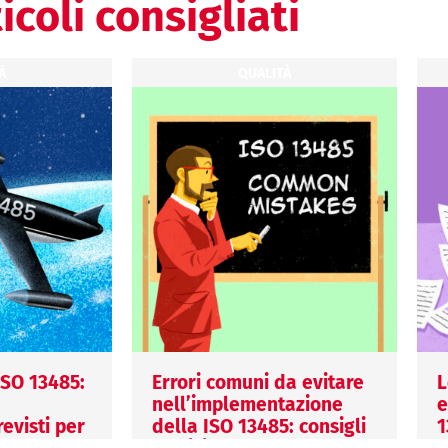
icoli consigliati
À
QUALITÀ
 ISO 13485:
Errori comuni da evitare
L
nell’implementazione
e
evisti per
della ISO 13485: consigli
1