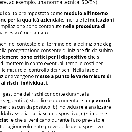
ere, ad esempio, una norma tecnica ISO/EN).
di solito preimpostato come
modulo all’interno
one per la qualità aziendale
, mentre le
indicazioni
compilazione sono contenute
nella procedura di
ale esso è richiamato.
rischi nel contesto o al termine della definizione degli
alla progettazione consente di iniziare fin da subito
lementi sono critici per il dispositivo
che si
di mettere in conto eventuali tempi e costi per
e misure di controllo dei rischi. Nella fase di
ttazione vengono
messe a punto le varie misure di
 ai rischi individuati
.
di gestione dei rischi condotte durante la
e seguenti: a) stabilire e documentare un
piano di
per ciascun dispositivo;
b) individuare e analizzare i
dibili
associati a ciascun dispositivo; c)
stimare e
ciati
e che si verificano durante l’uso previsto e
to ragionevolmente prevedibile del dispositivo;