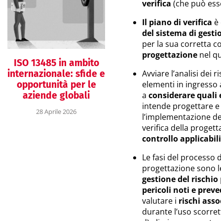
verifica
(che può ess
Il piano di verifica
è 
del sistema di gesti
per la sua corretta 
progettazione
nel qu
ISO 13485 in ambito
internazionale: sfide e
Avviare l’analisi dei 
opportunità per le
elementi in ingresso 
aziende globali
a
considerare quali e
intende progettare e 
28 Aprile 2026
l’implementazione dell
verifica della proge
controllo applicabili
Le fasi del processo 
progettazione sono l
gestione del rischio
pericoli noti e preve
valutare i
rischi asso
durante l’uso scorret