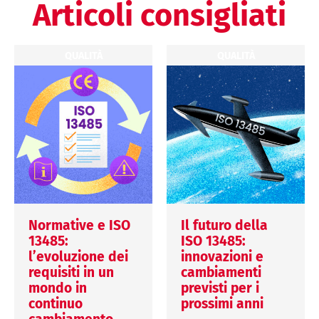
Articoli consigliati
QUALITÀ
QUALITÀ
Normative e ISO
Il futuro della
13485:
ISO 13485:
l’evoluzione dei
innovazioni e
requisiti in un
cambiamenti
mondo in
previsti per i
continuo
prossimi anni