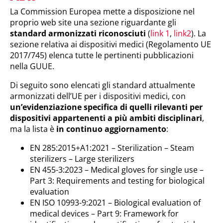
La Commission Europea mette a disposizione nel
proprio web site una sezione riguardante gli
standard armonizzati riconosciuti
(
link 1
,
link2
). La
sezione relativa ai dispositivi medici (Regolamento UE
2017/745) elenca tutte le pertinenti pubblicazioni
nella GUUE.
Di seguito sono elencati gli standard attualmente
armonizzati dell’UE per i dispositivi medici, con
un’evidenziazione specifica di quelli rilevanti per
dispositivi appartenenti a più ambiti disciplinari
,
ma la lista è
in continuo aggiornamento
:
EN 285:2015+A1:2021 – Sterilization – Steam
sterilizers – Large sterilizers
EN 455-3:2023 – Medical gloves for single use –
Part 3: Requirements and testing for biological
evaluation
EN ISO 10993-9:2021 – Biological evaluation of
medical devices – Part 9: Framework for