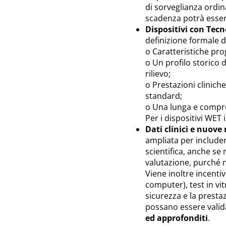
di sorveglianza ordin
scadenza potrà essere 
Dispositivi con Tec
definizione formale d
o Caratteristiche prog
o Un profilo storico d
rilievo;
o Prestazioni clinic
standard;
o Una lunga e compro
Per i dispositivi WET 
Dati clinici e nuove
ampliata per includer
scientifica, anche se
valutazione, purché 
Viene inoltre incentiv
computer), test in vit
sicurezza e la presta
possano essere valid
ed approfonditi
.