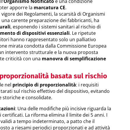
l’
Organismo Notificato
è una condizione
poter apporre la
marcatura CE
.
 vigore dei Regolamenti, la scarsità di Organismi
 a una carente preparazione dei fabbricanti, ha
urali
, esponendo i sistemi sanitari al rischio di
ento di dispositivi essenziali
. Le ripetute
itori hanno rappresentato solo un palliativo
one mirata condotta dalla Commissione Europea
 un intervento strutturale e la nuova proposta
te criticità con una
manovra di semplificazione
proporzionalità basata sul rischio
ede nel
principio di proporzionalità
: i requisiti
arati sul rischio effettivo del dispositivo, evitando
e storiche e consolidate.
icazioni
: Una delle modifiche più incisive riguarda la
certificati. La riforma elimina il limite dei 5 anni. I
 validi a tempo indeterminato, a patto che il
posto a riesami periodici proporzionati e ad attività