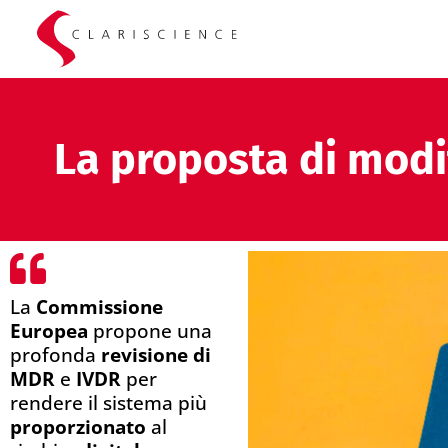
La proposta di modi
La
Commissione
Europea
propone una
profonda
revisione di
MDR
e
IVDR
per
rendere il sistema più
proporzionato
al