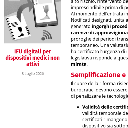
alto rischio, l’intervento del
imprescindibile prima di 
Al momento dell’entrata in
Notificati designati, unita
generato
ingorghi proced
carenze di approvvigionam
proroghe dei periodi trans
temporaneo. Una valutazi
IFU digitali per
ha certificato l’urgenza di
dispositivi medici non
legislativa risponde a ques
attivi
mirata
.
8 Luglio 2026
Semplificazione e 
Il cuore della riforma risi
burocratici devono essere t
di penalizzare le tecnologi
Validità delle certif
validità temporale dei 
certificati rimangono
dispositivo sia sotto