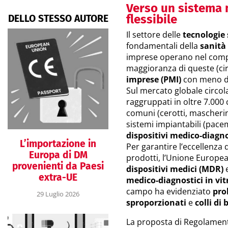
Verso un sistema n
flessibile
DELLO STESSO AUTORE
Il settore delle
tecnologie 
fondamentali della
sanità
imprese operano nel compa
maggioranza di queste (circ
imprese (PMI)
con meno di
Sul mercato globale circola
raggruppati in oltre 7.000 
comuni (cerotti, mascherine
sistemi impiantabili (pacem
dispositivi medico-diagnos
L’importazione in
Per garantire l’eccellenza 
Europa di DM
prodotti, l’Unione Europea
provenienti da Paesi
dispositivi medici (MDR)
e
extra-UE
medico-diagnostici in vit
campo ha evidenziato
pro
29 Luglio 2026
sproporzionati
e
colli di 
La proposta di Regolamen