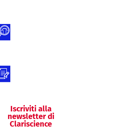
Gap Analysis
Documentazione
Tecnica MDR e
IVDR
Preparazione della
documentazione
tecnica
Iscriviti alla
newsletter di
Clariscience