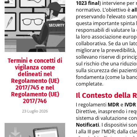
1023 final
) interviene per
normativo. L’obiettivo è
al
preservando l’elevato stan
questa importante spinta le
responsabili di valutare l
la loro associazione euro
collaborativa. Se da un lat
migliorare la prevedibilità, 
sollevano riserve di princi
Termini e concetti di
sul rischio che una riduzio
vigilanza come
sulla sicurezza dei pazienti
delineati nel
fondamenta (come la banc
Regolamento (UE)
completate.
2017/745 e nel
Regolamento (UE)
Il Contesto della 
2017/746
I regolamenti
MDR
e
IVDR
Direttive, inasprendo i requ
23 Luglio 2026
sistema di valutazione co
Notificati
. I dispositivi so
I alla III per l’MDR; dalla c