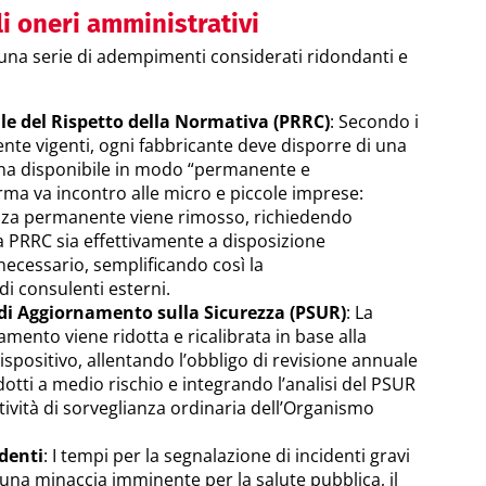
i oneri amministrativi
una serie di adempimenti considerati ridondanti e
e del Rispetto della Normativa (PRRC)
: Secondo i
nte vigenti, ogni fabbricante deve disporre di una
na disponibile in modo “permanente e
orma va incontro alle micro e piccole imprese:
enza permanente viene rimosso, richiedendo
 PRRC sia effettivamente a disposizione
ecessario, semplificando così la
di consulenti esterni.
di Aggiornamento sulla Sicurezza (PSUR)
: La
mento viene ridotta e ricalibrata in base alla
dispositivo, allentando l’obbligo di revisione annuale
dotti a medio rischio e integrando l’analisi del PSUR
tività di sorveglianza ordinaria dell’Organismo
denti
: I tempi per la segnalazione di incidenti gravi
na minaccia imminente per la salute pubblica, il