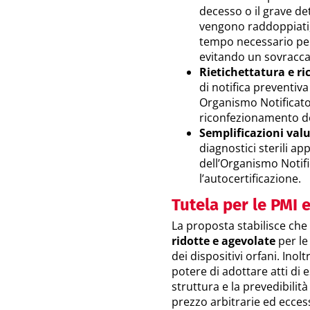
decesso o il grave de
vengono raddoppiati, 
tempo necessario per
evitando un sovraccar
Rietichettatura e r
di notifica preventiva
Organismo Notificato 
riconfezionamento de
Semplificazioni val
diagnostici sterili ap
dell’Organismo Notif
l’autocertificazione.
Tutela per le PMI e
La proposta stabilisce che 
ridotte e agevolate
per le
dei dispositivi orfani. Ino
potere di adottare atti di 
struttura e la prevedibilità
prezzo arbitrarie ed ecces