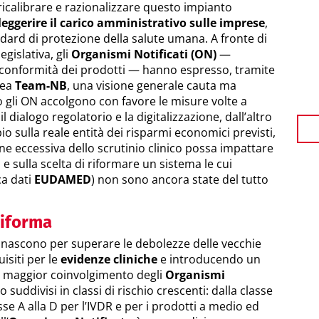
 ricalibrare e razionalizzare questo impianto
leggerire il carico amministrativo sulle imprese
,
dard di protezione della salute umana. A fronte di
gislativa, gli
Organismi Notificati (ON)
—
a conformità dei prodotti — hanno espresso, tramite
pea
Team-NB
, una visione generale cauta ma
o gli ON accolgono con favore le misure volte a
il dialogo regolatorio e la digitalizzazione, dall’altro
pio sulla reale entità dei risparmi economici previsti,
ne eccessiva dello scrutinio clinico possa impattare
 e sulla scelta di riformare un sistema le cui
a dati
EUDAMED
) non sono ancora state del tutto
Riforma
nascono per superare le debolezze delle vecchie
isiti per le
evidenze cliniche
e introducendo un
n maggior coinvolgimento degli
Organismi
no suddivisi in classi di rischio crescenti: dalla classe
lasse A alla D per l’IVDR e per i prodotti a medio ed