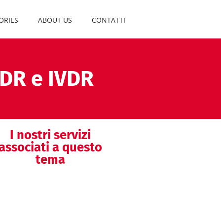
ORIES
ABOUT US
CONTATTI
MDR e IVDR
I nostri servizi
associati a questo
tema
Helpdesk
regolatorio