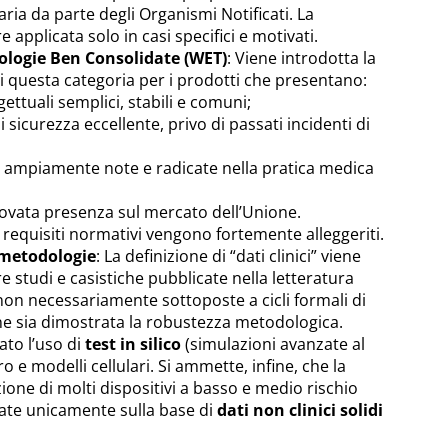
aria da parte degli Organismi Notificati. La
applicata solo in casi specifici e motivati.
nologie Ben Consolidate (WET)
: Viene introdotta la
i questa categoria per i prodotti che presentano:
ettuali semplici, stabili e comuni;
i sicurezza eccellente, privo di passati incidenti di
he ampiamente note e radicate nella pratica medica
vata presenza sul mercato dell’Unione.
i requisiti normativi vengono fortemente alleggeriti.
 metodologie
: La definizione di “dati clinici” viene
e studi e casistiche pubblicate nella letteratura
 non necessariamente sottoposte a cicli formali di
ne sia dimostrata la robustezza metodologica.
ato l’uso di
test in silico
(simulazioni avanzate al
ro e modelli cellulari. Si ammette, infine, che la
zione di molti dispositivi a basso e medio rischio
ate unicamente sulla base di
dati non clinici solidi