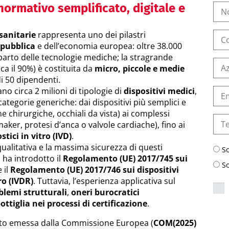
ormativo semplificato, digitale e
sanitarie
rappresenta uno dei pilastri
 pubblica
e dell’economia europea: oltre 38.000
rto delle tecnologie mediche; la stragrande
a il 90%) è costituita da
micro, piccole e medie
 50 dipendenti.
no circa 2 milioni di tipologie di
dispositivi medici
,
categorie generiche: dai dispositivi più semplici e
 chirurgiche, occhiali da vista) ai complessi
aker, protesi d’anca o valvole cardiache), fino ai
tici in vitro (IVD)
.
qualitativa e la massima sicurezza di questi
S
 ha introdotto il
Regolamento (UE) 2017/745 sui
S
 il
Regolamento (UE) 2017/746 sui dispositivi
ro (IVDR)
. Tuttavia, l’esperienza applicativa sul
blemi strutturali
,
oneri burocratici
bottiglia nei processi di certificazione
.
to emessa dalla Commissione Europea (
COM(2025)