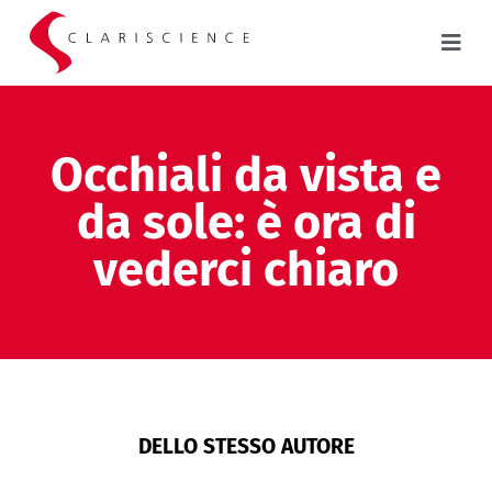
Occhiali da vista e
da sole: è ora di
vederci chiaro
DELLO STESSO AUTORE