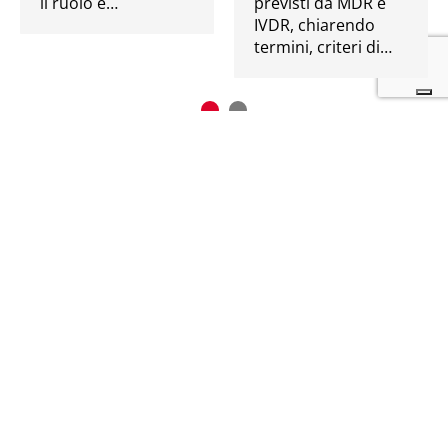
il ruolo e…
previsti da MDR e
IVDR, chiarendo
termini, criteri di…
Riduci
o
chiudi
il
lettore
CLARISCIENCE SRL