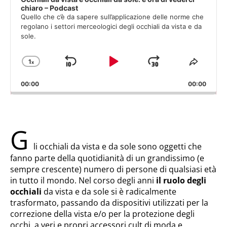
chiaro – Podcast
Quello che c’è da sapere sull’applicazione delle norme che
regolano i settori merceologici degli occhiali da vista e da
sole.
1
x
Salta
Play
Salta
Cambia
Condiv
velocità
quest
Indietro
Pausa
Avanti
00:00
di
00:00
episod
riproduzione
G
li occhiali da vista e da sole sono oggetti che
fanno parte della quotidianità di un grandissimo (e
sempre crescente) numero di persone di qualsiasi età
in tutto il mondo. Nel corso degli anni
il ruolo degli
occhiali
da vista e da sole si è radicalmente
trasformato, passando da dispositivi utilizzati per la
correzione della vista e/o per la protezione degli
occhi, a veri e propri accessori cult di moda e