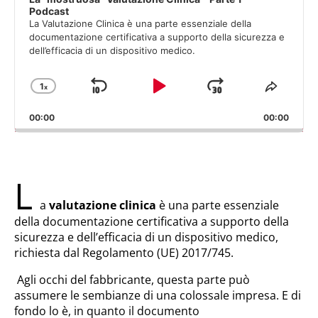
Podcast
La Valutazione Clinica è una parte essenziale della
documentazione certificativa a supporto della sicurezza e
dell’efficacia di un dispositivo medico.
1
x
Salta
Play
Salta
Cambia
Condiv
velocità
quest
Indietro
Pausa
Avanti
00:00
di
00:00
episod
riproduzione
L
a
valutazione clinica
è una parte essenziale
della documentazione certificativa a supporto della
sicurezza e dell’efficacia di un dispositivo medico,
richiesta dal Regolamento (UE) 2017/745.
Agli occhi del fabbricante, questa parte può
assumere le sembianze di una colossale impresa. E di
fondo lo è, in quanto il documento