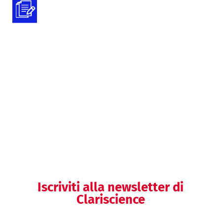
Preparazione della documentazione
tecnica
Preparazione della documentazione
del SGQ
Helpdesk regolatorio
Iscriviti alla newsletter di
Clariscience