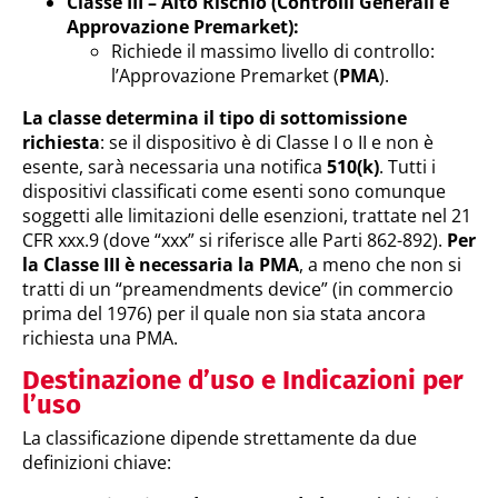
Classe III – Alto Rischio (Controlli Generali e
Approvazione Premarket):
Richiede il massimo livello di controllo:
l’Approvazione Premarket (
PMA
).
La classe determina il tipo di sottomissione
richiesta
: se il dispositivo è di Classe I o II e non è
esente, sarà necessaria una notifica
510(k)
. Tutti i
dispositivi classificati come esenti sono comunque
soggetti alle limitazioni delle esenzioni, trattate nel 21
CFR xxx.9 (dove “xxx” si riferisce alle Parti 862-892).
Per
la Classe III è necessaria la PMA
, a meno che non si
tratti di un “preamendments device” (in commercio
prima del 1976) per il quale non sia stata ancora
richiesta una PMA.
Destinazione d’uso e Indicazioni per
l’uso
La classificazione dipende strettamente da due
definizioni chiave: