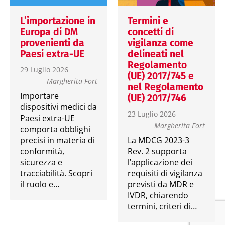
L’importazione in
Termini e
Europa di DM
concetti di
provenienti da
vigilanza come
Paesi extra-UE
delineati nel
Regolamento
29 Luglio 2026
(UE) 2017/745 e
Margherita Fort
nel Regolamento
Importare
(UE) 2017/746
dispositivi medici da
23 Luglio 2026
Paesi extra-UE
Margherita Fort
comporta obblighi
precisi in materia di
La MDCG 2023-3
conformità,
Rev. 2 supporta
sicurezza e
l’applicazione dei
tracciabilità. Scopri
requisiti di vigilanza
il ruolo e…
previsti da MDR e
IVDR, chiarendo
termini, criteri di…