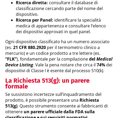
Ricerca diretta:
consultare il database di
classificazione cercando parte del nome del
dispositivo.
Ricerca per Panel:
identificare la specialità
medica di appartenenza e consultare l’elenco
dei dispositivi approvati in quel panel.
Ogni dispositivo classificato ha un numero associato
(es.
21 CFR 880.2920
per il termometro clinico a
mercurio) e un codice prodotto a tre lettere (es.
“FLK”
), fondamentale per la compilazione
del
Medical
Device Listing
. Vale la pena notare che circa il
74%
dei
dispositivi di Classe I è esente dal processo 510(k).
La Richiesta 513(g): un parere
formale
Se sussistono incertezze sull’inquadramento del
prodotto, è possibile presentare una
Richiesta
513(g)
. Questo strumento consente ai fabbricanti di
ottenere
un parere ufficiale dalla FDA sulla
classificazione e sui requisiti normativi
.